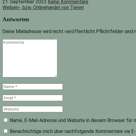
21. September 2023
Keine Kommentare
Welpen-, bzw. Onlinehandel von Tieren
Antworten
Deine Mailadresse wird nicht veröffentlicht.Pflichtfelder sind
Kommentar
Name
*
Email
*
Website
Name, E-Mail-Adresse und Website in diesem Browser für 
Benachrichtige mich über nachfolgende Kommentare via E-