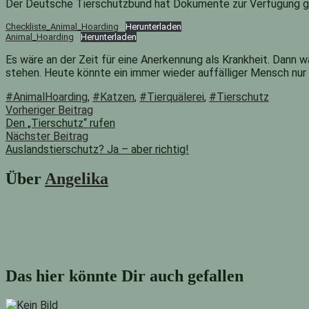
Der Deutsche Tierschutzbund hat Dokumente zur Verfügung geste
Checkliste_Animal_Hoarding
Herunterladen
Animal_Hoarding
Herunterladen
Es wäre an der Zeit für eine Anerkennung als Krankheit. Dann 
stehen. Heute könnte ein immer wieder auffälliger Mensch nur 
#AnimalHoarding
,
#Katzen
,
#Tierquälerei
,
#Tierschutz
Beitragsnavigation
Vorheriger
Vorheriger Beitrag
Beitrag:
Den „Tierschutz“ rufen
Nächster Beitrag
Auslandstierschutz? Ja – aber richtig!
Nächster
Beitrag:
Über
Angelika
Das hier könnte Dir auch gefallen