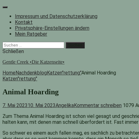
Zum
Inhalt
Impressum und Datenschutzerklärung
springen
Kontakt
Privatsphäre-Einstellungen ändern
Mein Ratgeber
Facebook
Instagram
"Suche"-
Suchen
Button
nach:
Schließen
Gentle Creek •Die Katzenseite•
Home
Nachdenkblog
Katzen"rettung"
Animal Hoarding
Katzen"rettung"
Animal Hoarding
7. Mai 2023
10. Mai 2023
Angelika
Kommentar schreiben
1079 A
Zum Thema Animal Hoarding ist schon viel gesagt und geschrie
halten kann, mit denen man schnell überfordert ist. Fast immer
So schwer es einem auch fallen mag, es sachlich zu betrachten,
aber dass es so weit kommen konnte, dass ein Mensch so tief 