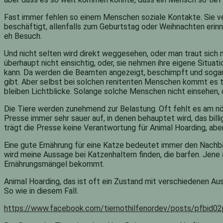
Fast immer fehlen so einem Menschen soziale Kontakte. Sie ver
beschäftigt, allenfalls zum Geburtstag oder Weihnachten eri
eh Besuch.
Und nicht selten wird direkt weggesehen, oder man traut sich
überhaupt nicht einsichtig, oder, sie nehmen ihre eigene Situat
kann. Da werden die Beamten angezeigt, beschimpft und sogar
gibt. Aber selbst bei solchen renitenten Menschen kommt es tei
bleiben Lichtblicke. Solange solche Menschen nicht einsehen, d
Die Tiere werden zunehmend zur Belastung. Oft fehlt es am n
Presse immer sehr sauer auf, in denen behauptet wird, das bi
trägt die Presse keine Verantwortung für Animal Hoarding, abe
Eine gute Ernährung für eine Katze bedeutet immer den Nachbau
wird meine Aussage bei Katzenhaltern finden, die barfen. Jene
Ernährungsmängel bekommt.
Animal Hoarding, das ist oft ein Zustand mit verschiedenen Au
So wie in diesem Fall.
https://www.facebook.com/tiernothilfenordev/posts/p