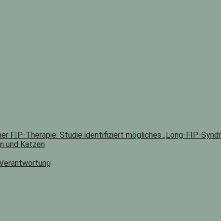
er FIP-Therapie: Studie identifiziert mögliches „Long-FIP-Synd
n und Katzen
 Verantwortung