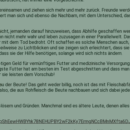
einsamen und ziehen sich mehr und mehr zurück. Freunde werden 
nnert man sich und ebenso die Nachbarn, mit dem Unterschied, 
 nicht, jemanden darauf hinzuweisen, dass Abhilfe geschaffen 
ion nicht mehr wahr und leben zuzusagen in einer Parallelwelt. Da
 mit dem Tod bedroht. Oft schaffen es solche Menschen auch, 
lweise zu Lichtblicken und sie zeigen sich erleichtert, dass si
ass sie der Hilfe benötigen, solange wird sich nichts ändern.
ötigen Geld für vernünftiges Futter und medizinische Versorgu
lligste Futter hat am besten im Test abgeschnitten und dass man
r sie leisten dem Vorschub!
 der Beute! Das geht weder billig, noch ist das mit Fleischabf
 also, die aus Rohfleisch die Beute nachbauen und sich dabei j
slösern und Gründen. Manchmal sind es ältere Leute, denen alles
fbid02pShEewHWBYhk78NEHUPBY2wF2kKy7ErmgNCcBMnMXfta6D