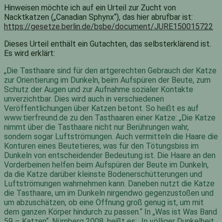
Hinweisen möchte ich auf ein Urteil zur Zucht von
Nacktkatzen („Canadian Sphynx“), das hier abrufbar ist:
https://gesetze.berlin.de/bsbe/document/JURE150015722
Dieses Urteil enthält ein Gutachten, das selbsterklärend ist.
Es wird erklärt:
„Die Tasthaare sind für den artgerechten Gebrauch der Katze
zur Orientierung im Dunkeln, beim Aufspüren der Beute, zum
Schutz der Augen und zur Aufnahme sozialer Kontakte
unverzichtbar. Dies wird auch in verschiedenen
Veröffentlichungen über Katzen betont. So heißt es auf
www.tierfreund.de zu den Tasthaaren einer Katze: „Die Katze
nimmt über die Tasthaare nicht nur Berührungen wahr,
sondern sogar Luftströmungen. Auch vermitteln die Haare die
Konturen eines Beutetieres, was für den Tötungsbiss im
Dunkeln von entscheidender Bedeutung ist. Die Haare an den
Vorderbeinen helfen beim Aufspüren der Beute im Dunkeln,
da die Katze darüber kleinste Bodenerschütterungen und
Luftströmungen wahrnehmen kann. Daneben nutzt die Katze
die Tasthaare, um im Dunkeln nirgendwo gegenzustoßen und
um abzuschätzen, ob eine Öffnung groß genug ist, um mit
dem ganzen Körper hindurch zu passen.“ In „Was ist Was Band
59 – Katzen“, Nürnberg 2008, heißt es: „In völliger Dunkelheit