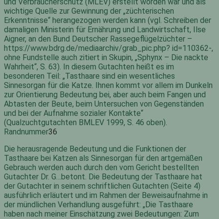
und Verbraucherschutz (MLEV) erstellt worden war und als
wichtige Quelle zur Gewinnung der „züchterischen
Erkenntnisse“ herangezogen werden kann (vgl. Schreiben der
damaligen Ministerin für Ernährung und Landwirtschaft, Ilse
Aigner, an den Bund Deutscher Rassegeflügelzüchter –
https://www.bdrg.de/mediaarchiv/grab_pic.php? id=110362-,
ohne Fundstelle auch zitiert in Skupin, „Sphynx – Die nackte
Wahrheit“, S. 63). In diesem Gutachten heißt es im
besonderen Teil: „Tasthaare sind ein wesentliches
Sinnesorgan für die Katze. Ihnen kommt vor allem im Dunkeln
zur Orientierung Bedeutung bei, aber auch beim Fangen und
Abtasten der Beute, beim Untersuchen von Gegenständen
und bei der Aufnahme sozialer Kontakte“
(Qualzuchtgutachten BMLEV 1999, S. 46 oben).
Randnummer
36
Die herausragende Bedeutung und die Funktionen der
Tasthaare bei Katzen als Sinnesorgan für den artgemäßen
Gebrauch werden auch durch den vom Gericht bestellten
Gutachter Dr. G…betont. Die Bedeutung der Tasthaare hat
der Gutachter in seinem schriftlichen Gutachten (Seite 4)
ausführlich erläutert und im Rahmen der Beweisaufnahme in
der mündlichen Verhandlung ausgeführt: „Die Tasthaare
haben nach meiner Einschätzung zwei Bedeutungen: Zum