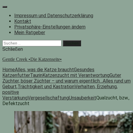
Zum
Inhalt
Impressum und Datenschutzerklärung
springen
Kontakt
Privatsphäre-Einstellungen ändern
Mein Ratgeber
Facebook
Instagram
"Suche"-
Suchen
Button
nach:
Schließen
Gentle Creek •Die Katzenseite•
Home
Alles, was die Katze braucht
Gesundes
Katzenfutter
Taurin
Katzenzucht mit Verantwortung
Guter
Züchter, böser Züchter – und warum eigentlich…
Alles rund um
Geburt,Trächtigkeit und Kastration
Verhalten, Erziehung,
positive
Verstärkung
Vergesellschaftung
Unsauberkeit
Qualzucht, bzw.,
Defektzucht