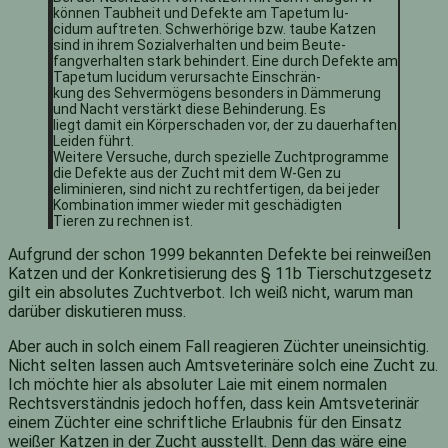
können Taubheit und Defekte am Tapetum lu-
cidum auftreten. Schwerhörige bzw. taube Katzen
sind in ihrem Sozialverhalten und beim Beute-
fangverhalten stark behindert. Eine durch Defekte am
Tapetum lucidum verursachte Einschrän-
kung des Sehvermögens besonders in Dämmerung
und Nacht verstärkt diese Behinderung. Es
liegt damit ein Körperschaden vor, der zu dauerhaften
Leiden führt.
Weitere Versuche, durch spezielle Zuchtprogramme
die Defekte aus der Zucht mit dem W-Gen zu
eliminieren, sind nicht zu rechtfertigen, da bei jeder
Kombination immer wieder mit geschädigten
Tieren zu rechnen ist.
Aufgrund der schon 1999 bekannten Defekte bei reinweißen
Katzen und der Konkretisierung des § 11b Tierschutzgesetz
gilt ein absolutes Zuchtverbot. Ich weiß nicht, warum man
darüber diskutieren muss.
Aber auch in solch einem Fall reagieren Züchter uneinsichtig.
Nicht selten lassen auch Amtsveterinäre solch eine Zucht zu.
Ich möchte hier als absoluter Laie mit einem normalen
Rechtsverständnis jedoch hoffen, dass kein Amtsveterinär
einem Züchter eine schriftliche Erlaubnis für den Einsatz
weißer Katzen in der Zucht ausstellt. Denn das wäre eine