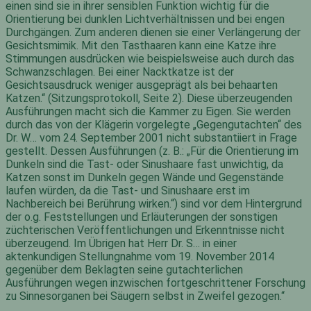
einen sind sie in ihrer sensiblen Funktion wichtig für die
Orientierung bei dunklen Lichtverhältnissen und bei engen
Durchgängen. Zum anderen dienen sie einer Verlängerung der
Gesichtsmimik. Mit den Tasthaaren kann eine Katze ihre
Stimmungen ausdrücken wie beispielsweise auch durch das
Schwanzschlagen. Bei einer Nacktkatze ist der
Gesichtsausdruck weniger ausgeprägt als bei behaarten
Katzen.“ (Sitzungsprotokoll, Seite 2). Diese überzeugenden
Ausführungen macht sich die Kammer zu Eigen. Sie werden
durch das von der Klägerin vorgelegte „Gegengutachten“ des
Dr. W… vom 24. September 2001 nicht substantiiert in Frage
gestellt. Dessen Ausführungen (z. B.: „Für die Orientierung im
Dunkeln sind die Tast- oder Sinushaare fast unwichtig, da
Katzen sonst im Dunkeln gegen Wände und Gegenstände
laufen würden, da die Tast- und Sinushaare erst im
Nachbereich bei Berührung wirken.“) sind vor dem Hintergrund
der o.g. Feststellungen und Erläuterungen der sonstigen
züchterischen Veröffentlichungen und Erkenntnisse nicht
überzeugend. Im Übrigen hat Herr Dr. S… in einer
aktenkundigen Stellungnahme vom 19. November 2014
gegenüber dem Beklagten seine gutachterlichen
Ausführungen wegen inzwischen fortgeschrittener Forschung
zu Sinnesorganen bei Säugern selbst in Zweifel gezogen.“