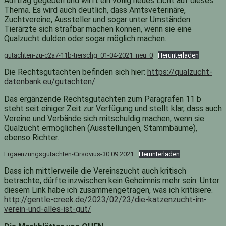
Auftrag gegeben und wirft ein völlig neues Licht auf dieses
Thema. Es wird auch deutlich, dass Amtsveterinäre,
Zuchtvereine, Aussteller und sogar unter Umständen
Tierärzte sich strafbar machen können, wenn sie eine
Qualzucht dulden oder sogar möglich machen.
gutachten-zu-c2a7-11b-tierschg_01-04-2021_neu_0
Herunterladen
Die Rechtsgutachten befinden sich hier:
https://qualzucht-
datenbank.eu/gutachten/
Das ergänzende Rechtsgutachten zum Paragrafen 11 b
steht seit einiger Zeit zur Verfügung und stellt klar, dass auch
Vereine und Verbände sich mitschuldig machen, wenn sie
Qualzucht ermöglichen (Ausstellungen, Stammbäume),
ebenso Richter.
Ergaenzungsgutachten-Cirsovius-30.09.2021
Herunterladen
Dass ich mittlerweile die Vereinszucht auch kritisch
betrachte, dürfte inzwischen kein Geheimnis mehr sein. Unter
diesem Link habe ich zusammengetragen, was ich kritisiere.
http://gentle-creek.de/2023/02/23/die-katzenzucht-im-
verein-und-alles-ist-gut/