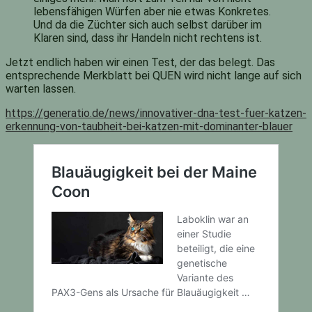
lebensfähigen Würfen aber nie etwas Konkretes.
Und da die Züchter sich auch selbst darüber im
Klaren sind, dass ihr Handeln nicht rechtens ist.
Jetzt endlich haben wir einen Test, der das belegt. Das
entsprechende Merkblatt bei QUEN wird nicht lange auf sich
warten lassen.
https://generatio.de/news/innovativer-dna-test-fuer-katzen-
erkennung-von-taubheit-bei-katzen-mit-dominanter-blauer