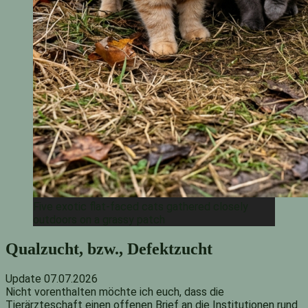
Five exotic flat-faced cats gathered closely
outdoors on a grassy patch
Qualzucht, bzw., Defektzucht
Update 07.07.2026
Nicht vorenthalten möchte ich euch, dass die
Tierärzteschaft einen offenen Brief an die Institutionen rund