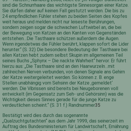
sind die Schnurrhaare das wichtigste Sinnesorgan einer Katze.
Sie dürfen daher auf keinen Fall gestutzt werden. Die bis zu
24 empfindlichen Fühler stehen zu beiden Seiten des Kopfes
weit heraus und melden nicht nur leiseste Berührungen,
sondern zeigen sogar die schwachen Luftwirbel an, die bei
der Bewegung von Katzen an den Kanten von Gegenständen
entstehen…Die Tasthaare schützen außerdem die Augen.
Wenn irgendetwas die Fühler berührt, klappen sofort die Lider
herunter.“ (S. 32) Die besondere Bedeutung der Tasthaare bei
allen Katzen hebt zudem selbst Skupin im allgemeinen Teil
seines Buchs „Sphynx – Die nackte Wahrheit“ hervor. Er führt
hierzu aus: „Die Tasthaare sind an den Haarwurzeln…mit
zahlreichen Nerven verbunden, von denen Signale ans Gehirn
der Katze weitergeleitet werden. So können z. B. enge
Stellen unabhängig vom Sehsinn der Katze ‚gemeldet‘
werden. Die Vibrissen sind bereits bei Neugeborenen voll
entwickelt (im Gegensatz zum Seh- und Gehörsinn) was die
Wichtigkeit dieses Sinnes gerade für die junge Katze zu
verdeutlichen scheint.“ (S. 31 f.) Randnummer
35
Bestätigt wird dies durch das sogenannte
„Qualzuchtgutachten“ aus dem Jahr 1999, das seinerzeit im
Auftrag des Bundesministerium für Landwirtschaft, Ernährung