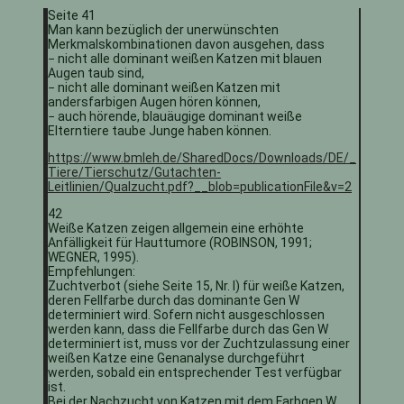
Seite 41
Man kann bezüglich der unerwünschten
Merkmalskombinationen davon ausgehen, dass
− nicht alle dominant weißen Katzen mit blauen
Augen taub sind,
− nicht alle dominant weißen Katzen mit
andersfarbigen Augen hören können,
− auch hörende, blauäugige dominant weiße
Elterntiere taube Junge haben können.
https://www.bmleh.de/SharedDocs/Downloads/DE/_
Tiere/Tierschutz/Gutachten-
Leitlinien/Qualzucht.pdf?__blob=publicationFile&v=2
42
Weiße Katzen zeigen allgemein eine erhöhte
Anfälligkeit für Hauttumore (ROBINSON, 1991;
WEGNER, 1995).
Empfehlungen:
Zuchtverbot (siehe Seite 15, Nr. I) für weiße Katzen,
deren Fellfarbe durch das dominante Gen W
determiniert wird. Sofern nicht ausgeschlossen
werden kann, dass die Fellfarbe durch das Gen W
determiniert ist, muss vor der Zuchtzulassung einer
weißen Katze eine Genanalyse durchgeführt
werden, sobald ein entsprechender Test verfügbar
ist.
Bei der Nachzucht von Katzen mit dem Farbgen W