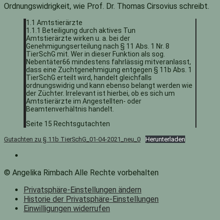
Ordnungswidrigkeit, wie Prof. Dr. Thomas Cirsovius schreibt.
1.1 Amtstierärzte
1.1.1 Beteiligung durch aktives Tun
Amtstierärzte wirken u. a. bei der
Genehmigungserteilung nach § 11 Abs. 1 Nr. 8
TierSchG mit. Wer in dieser Funktion als sog.
Nebentäter66 mindestens fahrlässig mitveranlasst,
dass eine Zuchtgenehmigung entgegen § 11b Abs. 1
TierSchG erteilt wird, handelt gleichfalls
ordnungswidrig und kann ebenso belangt werden wie
der Züchter. Irrelevant ist hierbei, ob es sich um
Amtstierärzte im Angestellten- oder
Beamtenverhältnis handelt.
Seite 15 Rechtsgutachten
Gutachten zu § 11b TierSchG_01-04-2021_neu_0
Herunterladen
© Angelika Rimbach Alle Rechte vorbehalten
Privatsphäre-Einstellungen ändern
Historie der Privatsphäre-Einstellungen
Einwilligungen widerrufen