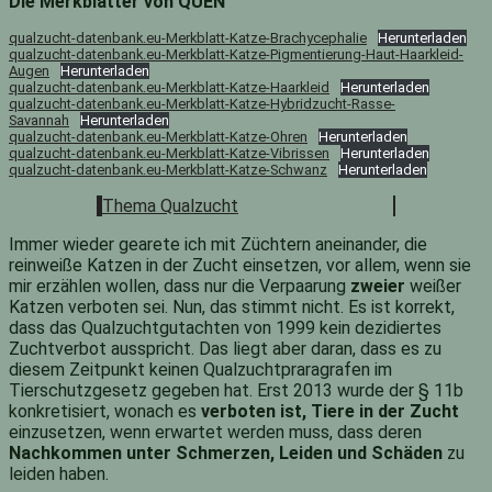
Die Merkblätter von QUEN
qualzucht-datenbank.eu-Merkblatt-Katze-Brachycephalie
Herunterladen
qualzucht-datenbank.eu-Merkblatt-Katze-Pigmentierung-Haut-Haarkleid-
Augen
Herunterladen
qualzucht-datenbank.eu-Merkblatt-Katze-Haarkleid
Herunterladen
qualzucht-datenbank.eu-Merkblatt-Katze-Hybridzucht-Rasse-
Savannah
Herunterladen
qualzucht-datenbank.eu-Merkblatt-Katze-Ohren
Herunterladen
qualzucht-datenbank.eu-Merkblatt-Katze-Vibrissen
Herunterladen
qualzucht-datenbank.eu-Merkblatt-Katze-Schwanz
Herunterladen
Thema Qualzucht
Immer wieder gearete ich mit Züchtern aneinander, die
reinweiße Katzen in der Zucht einsetzen, vor allem, wenn sie
mir erzählen wollen, dass nur die Verpaarung
zweier
weißer
Katzen verboten sei. Nun, das stimmt nicht. Es ist korrekt,
dass das Qualzuchtgutachten von 1999 kein dezidiertes
Zuchtverbot ausspricht. Das liegt aber daran, dass es zu
diesem Zeitpunkt keinen Qualzuchtpraragrafen im
Tierschutzgesetz gegeben hat. Erst 2013 wurde der § 11b
konkretisiert, wonach es
verboten ist, Tiere in der Zucht
einzusetzen, wenn erwartet werden muss, dass deren
Nachkommen unter Schmerzen, Leiden und Schäden
zu
leiden haben.