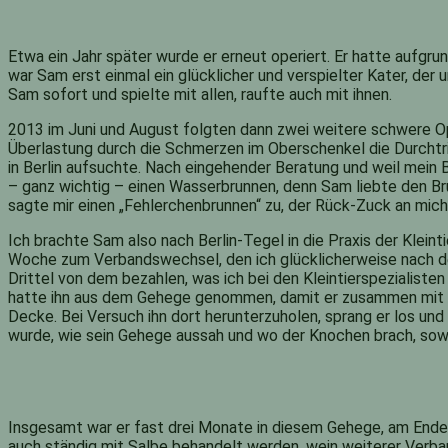
Etwa ein Jahr später wurde er erneut operiert. Er hatte aufg
war Sam erst einmal ein glücklicher und verspielter Kater, der
Sam sofort und spielte mit allen, raufte auch mit ihnen.
2013 im Juni und August folgten dann zwei weitere schwere Op
Überlastung durch die Schmerzen im Oberschenkel die Durchtritt
in Berlin aufsuchte. Nach eingehender Beratung und weil mein 
– ganz wichtig – einen Wasserbrunnen, denn Sam liebte den Br
sagte mir einen „Fehlerchenbrunnen“ zu, der Rück-Zuck an mich
Ich brachte Sam also nach Berlin-Tegel in die Praxis der Klein
Woche zum Verbandswechsel, den ich glücklicherweise nach den
Drittel von dem bezahlen, was ich bei den Kleintierspezialist
hatte ihn aus dem Gehege genommen, damit er zusammen mit den
Decke. Bei Versuch ihn dort herunterzuholen, sprang er los und 
wurde, wie sein Gehege aussah und wo der Knochen brach, sowie
Insgesamt war er fast drei Monate in diesem Gehege, am Ende 
auch ständig mit Salbe behandelt werden, wein weiterer Verban