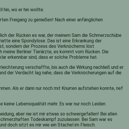
 hin, wo er hin wollte.
rten Freigang zu genießen! Nach einer anfänglichen
ächlich der Rücken es war, der meinem Sam die Schmerzschübe
atte eine Spondylose. Das ist eine Erkrankung der
ist, sondern der Prozess des Verknöcherns löst
h meine Berliner Tierärzte, es kommt vom Rücken. Die
klar erkennbar sind, dass er solche Probleme hat.
leichterung verschaffte, bis auch die Wirkung nachließ und er
und der Verdacht lag nahe, dass die Verknöcherungen auf die
en. Als er dann nur noch mit Knurren aufstehen konnte, rief
 keine Lebensqualität mehr. Es war nur noch Leiden.
heidung, aber nie ist mir etwas so schwergefallen! Bei allen
 schmerzhaften Todeskampf zuzulassen. Bei Sam war es
und doch sitzt es mir wie ein Stachel im Fleisch.