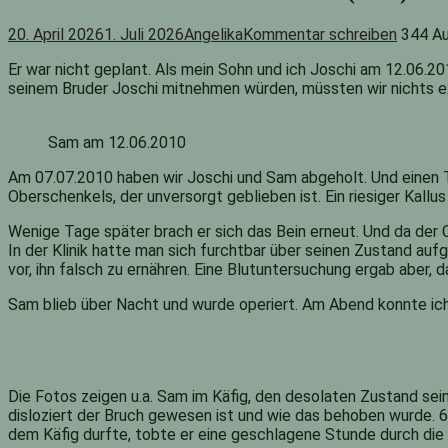
20. April 2026
1. Juli 2026
Angelika
Kommentar schreiben
344 Au
Er war nicht geplant. Als mein Sohn und ich Joschi am 12.06.2
seinem Bruder Joschi mitnehmen würden, müssten wir nichts ex
Sam am 12.06.2010
Am 07.07.2010 haben wir Joschi und Sam abgeholt. Und einen Tag
Oberschenkels, der unversorgt geblieben ist. Ein riesiger Kallu
Wenige Tage später brach er sich das Bein erneut. Und da der C
In der Klinik hatte man sich furchtbar über seinen Zustand au
vor, ihn falsch zu ernähren. Eine Blutuntersuchung ergab aber
Sam blieb über Nacht und wurde operiert. Am Abend konnte ich i
Die Fotos zeigen u.a. Sam im Käfig, den desolaten Zustand sei
disloziert der Bruch gewesen ist und wie das behoben wurde. 6
dem Käfig durfte, tobte er eine geschlagene Stunde durch die 