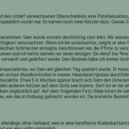
rund des schief verwachsenen Oberschenkels eine Patellaluxatio
 unglaublich sozial war. Es kamen noch zwei Katzen dazu. Cassie
erationen. Sam wurde extrem durchtrittig vorn links. Wir wiss
igkeit verursachten. Wenn ich ihn untersuchte, zeigte er eine S
Bärchen Schmerzen anzeigte, beschlossen wir, die Pfote zu vers
unnen und ich hatte damals nur einen einzigen. Ein Anruf bei *
 versandt und geliefert wurde. Den Brunnen habe ich immer noch
tierspezialisten, wo Sam am gleichen Tag operiert wurde. Er muss
 ersten Wundkontrollen in meiner Haustierarztpraxis durchführ
en bezahlte. Etwa 5-6 Wochen später brach sich Sam den Unterar
 anderen Katzen auf dem Sofa sein konnte. Dort ist er mir alle
kam unglücklich auf. Auf dem folgenden Foto-Slide könnt ihr sehe
, wie das in Ordnung gebracht worden ist. Die korrekte Bezeich
allerdings ohne Verband, weil er eine handfeste Krallenbetten
d war also völlig unmöglich.