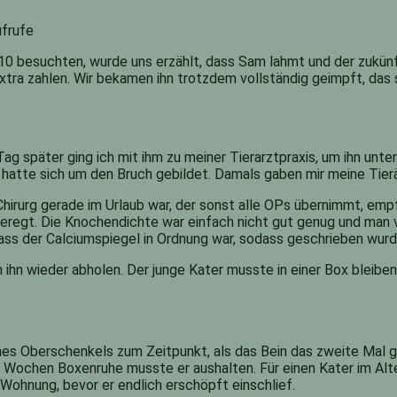
frufe
010 besuchten, wurde uns erzählt, dass Sam lahmt und der zukünf
tra zahlen. Wir bekamen ihn trotzdem vollständig geimpft, das 
 später ging ich mit ihm zu meiner Tierarztpraxis, um ihn unter
s hatte sich um den Bruch gebildet. Damals gaben mir meine Tierä
hirurg gerade im Urlaub war, der sonst alle OPs übernimmt, empfa
fgeregt. Die Knochendichte war einfach nicht gut genug und man
, dass der Calciumspiegel in Ordnung war, sodass geschrieben wu
hn wieder abholen. Der junge Kater musste in einer Box bleiben,
nes Oberschenkels zum Zeitpunkt, als das Bein das zweite Mal g
 Wochen Boxenruhe musste er aushalten. Für einen Kater im Alter
Wohnung, bevor er endlich erschöpft einschlief.