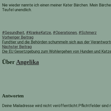
Nie wieder nannte ich einen meiner Kater Bärchen. Mein Bärchen
Teufel unendlich.
#Gesundheit
,
#KrankeKatze
,
#Operationen
,
#Schmerz
Beitragsnavigation
Vorheriger
Vorheriger Beitrag
Beitrag:
Fundtier und die Behörden schummeln sich aus der Verantwor
Nächster Beitrag
Die EU Gesetzgebung zum Wohlergehen von Hunden und Katz
Nächster
Beitrag:
Über
Angelika
Antworten
Deine Mailadresse wird nicht veröffentlicht.Pflichtfelder sind