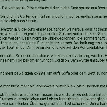
 Die versteifte Pfote erlaubte dies nicht. Sam sprang nun überall
Wohnung mit Garten den Katzen möglich machte, endlich gesiche
sie sich auch hinaus.
Tierärztin in Oldenburg einsetzte, fanden wir heraus, dass tats
en, weshalb er eigentlich pausenlos Schmerzmittel bekam. Sam h
lich werden. Es ist nicht die Unbeweglichkeit, die schmerzhaft 
enrücken, der für ein Rückenleiden sprach. Deshalb sagten auc
, es liegt an den Arthrosen der Knie, die auf den Röntgenbildern 
 später Solensia, dass ihm etwa ein ganzes Jahr lang wirklich Er
vor seinem Tod bekam er nur noch Cortison. Sam wurde unsauber 
cht mehr bewältigen konnte, um aufs Sofa oder dem Bett zu komm
 man nicht mehr als lebenswert bezeichnen. Mein Bärchen hatte
h ihn nicht einschläfern lassen. Es war die einzig richtige Entsc
 Sterben zu ermöglichen und keinen furchtbaren und womöglich
ch wie sein Henker. Übermorgen ist sein Tod schon vier Jahre her 