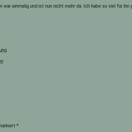
 war einmalig und ist nun nicht mehr da. Ich habe so viel für ih
tung
en
 markiert
*