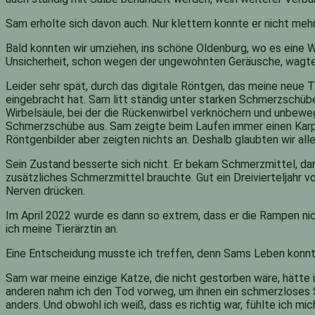
Sam erholte sich davon auch. Nur klettern konnte er nicht mehr.
Bald konnten wir umziehen, ins schöne Oldenburg, wo es eine 
Unsicherheit, schon wegen der ungewohnten Geräusche, wagten 
Leider sehr spät, durch das digitale Röntgen, das meine neue 
eingebracht hat. Sam litt ständig unter starken Schmerzschüb
Wirbelsäule, bei der die Rückenwirbel verknöchern und unbeweg
Schmerzschübe aus. Sam zeigte beim Laufen immer einen Karpf
Röntgenbilder aber zeigten nichts an. Deshalb glaubten wir alle
Sein Zustand besserte sich nicht. Er bekam Schmerzmittel, dann
zusätzliches Schmerzmittel brauchte. Gut ein Dreivierteljahr 
Nerven drücken.
Im April 2022 wurde es dann so extrem, dass er die Rampen ni
ich meine Tierärztin an.
Eine Entscheidung musste ich treffen, denn Sams Leben konnte
Sam war meine einzige Katze, die nicht gestorben wäre, hätte ic
anderen nahm ich den Tod vorweg, um ihnen ein schmerzloses
anders. Und obwohl ich weiß, dass es richtig war, fühlte ich mi