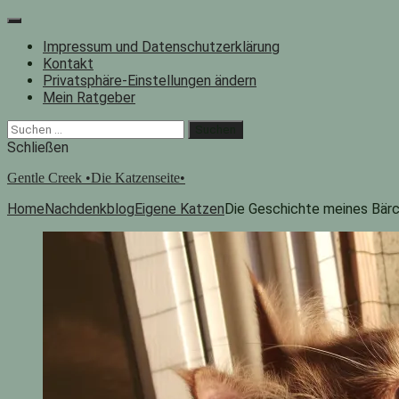
Zum
Inhalt
Impressum und Datenschutzerklärung
springen
Kontakt
Privatsphäre-Einstellungen ändern
Mein Ratgeber
Facebook
Instagram
"Suche"-
Suchen
Button
nach:
Schließen
Gentle Creek •Die Katzenseite•
Home
Nachdenkblog
Eigene Katzen
Die Geschichte meines Bär