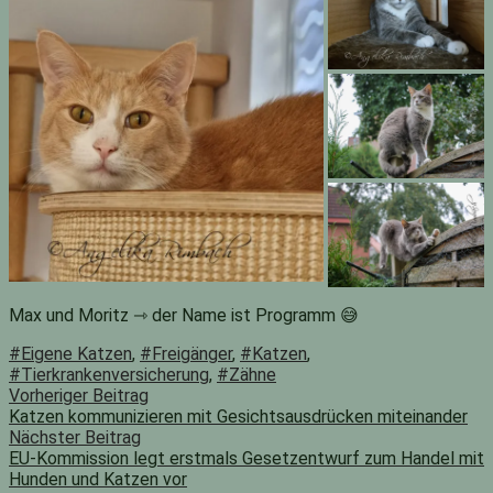
Max und Moritz ⇾ der Name ist Programm 😅
#Eigene Katzen
,
#Freigänger
,
#Katzen
,
#Tierkrankenversicherung
,
#Zähne
Beitragsnavigation
Vorheriger
Vorheriger Beitrag
Beitrag:
Katzen kommunizieren mit Gesichtsausdrücken miteinander
Nächster Beitrag
EU-Kommission legt erstmals Gesetzentwurf zum Handel mit
Hunden und Katzen vor