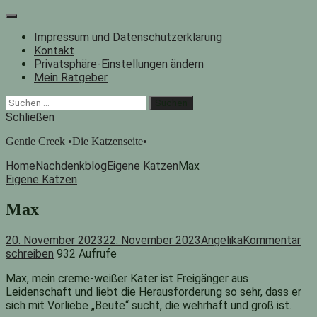
Zum
Inhalt
Impressum und Datenschutzerklärung
springen
Kontakt
Privatsphäre-Einstellungen ändern
Mein Ratgeber
Facebook
Instagram
"Suche"-
Suchen
Button
nach:
Schließen
Gentle Creek •Die Katzenseite•
Home
Nachdenkblog
Eigene Katzen
Max
Eigene Katzen
Max
20. November 2023
22. November 2023
Angelika
Kommentar
schreiben
932 Aufrufe
Max, mein creme-weißer Kater ist Freigänger aus
Leidenschaft und liebt die Herausforderung so sehr, dass er
sich mit Vorliebe „Beute“ sucht, die wehrhaft und groß ist.