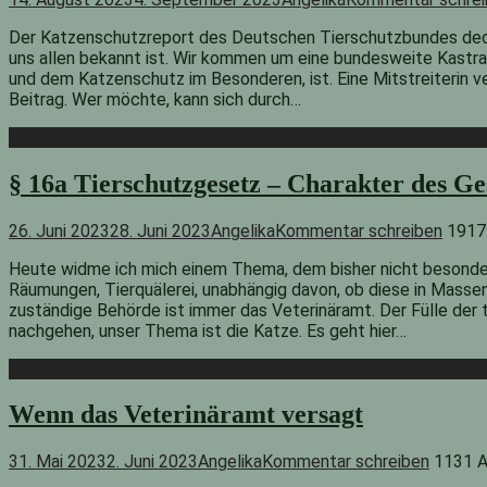
Der Katzenschutzreport des Deutschen Tierschutzbundes dec
uns allen bekannt ist. Wir kommen um eine bundesweite Kastra
und dem Katzenschutz im Besonderen, ist. Eine Mitstreiterin 
Beitrag. Wer möchte, kann sich durch…
Weiterlesen
§ 16a Tierschutzgesetz – Charakter des G
26. Juni 2023
28. Juni 2023
Angelika
Kommentar schreiben
1917
Heute widme ich mich einem Thema, dem bisher nicht besonder
Räumungen, Tierquälerei, unabhängig davon, ob diese in Massen
zuständige Behörde ist immer das Veterinäramt. Der Fülle der 
nachgehen, unser Thema ist die Katze. Es geht hier…
Weiterlesen
Wenn das Veterinäramt versagt
31. Mai 2023
2. Juni 2023
Angelika
Kommentar schreiben
1131 A