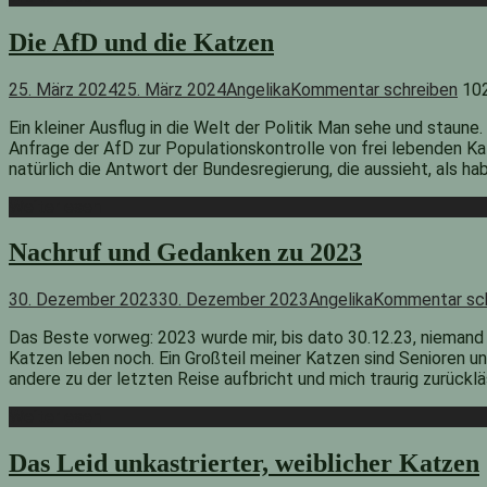
Die AfD und die Katzen
25. März 2024
25. März 2024
Angelika
Kommentar schreiben
10
Ein kleiner Ausflug in die Welt der Politik Man sehe und staun
Anfrage der AfD zur Populationskontrolle von frei lebenden K
natürlich die Antwort der Bundesregierung, die aussieht, als ha
Weiterlesen
Nachruf und Gedanken zu 2023
30. Dezember 2023
30. Dezember 2023
Angelika
Kommentar sc
Das Beste vorweg: 2023 wurde mir, bis dato 30.12.23, niemand 
Katzen leben noch. Ein Großteil meiner Katzen sind Senioren un
andere zu der letzten Reise aufbricht und mich traurig zurückl
Weiterlesen
Das Leid unkastrierter, weiblicher Katzen