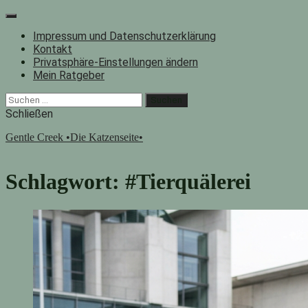
Zum
Inhalt
Impressum und Datenschutzerklärung
springen
Kontakt
Privatsphäre-Einstellungen ändern
Mein Ratgeber
Facebook
Instagram
"Suche"-
Suchen
Button
nach:
Schließen
Gentle Creek •Die Katzenseite•
Schlagwort:
#Tierquälerei