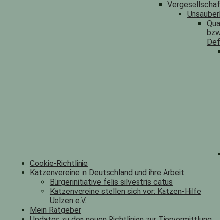
Vergesellscha
Unsauber
Qua
bzw
Def
Cookie-Richtlinie
Katzenvereine in Deutschland und ihre Arbeit
Bürgerinitiative felis silvestris catus
Katzenvereine stellen sich vor: Katzen-Hilfe
Uelzen e.V.
Mein Ratgeber
Updates zu den neuen Richtlinien zur Tiervermittlung