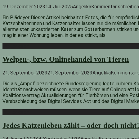
19. Dezember 2023
14. Juli 2025
Angelika
Kommentar schreiben
Ein Plädoyer Dieser Artikel beinhaltet Fotos, die für empfindl
Katzenhalterinnen und Katzenhalter lassen nur die männlichen Ka
allermeisten unkastrierten Kater zum Gotterbarmen stinken und
mag in einer Wohnung leben, in der es stinkt, als…
Weiterlesen
Welpen-, bzw. Onlinehandel von Tieren
21. September 2023
21. September 2023
Angelika
Kommentar s
Die als „Ampel“ bezeichnete Bundesregierung legte in ihrem Ko
Identität nachweisen müssen, wenn sie Tiere auf Onlineplattf
Koalitionsvertrag Aktualisierungen für Tierbörsen und eine Posit
Verabschiedung des Digital Services Act und des Digital Mark
Weiterlesen
Jedes Katzenleben zählt – oder doch nicht
14. August 2023
4. September 2023
Angelika
Kommentar schrei