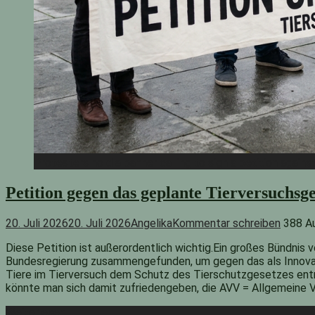
Protesters hold a banner calling to sign a petition agains
Petition gegen das geplante Tierversuchsge
20. Juli 2026
20. Juli 2026
Angelika
Kommentar schreiben
388 A
Diese Petition ist außerordentlich wichtig.Ein großes Bündnis 
Bundesregierung zusammengefunden, um gegen das als Innovati
Tiere im Tierversuch dem Schutz des Tierschutzgesetzes ent
könnte man sich damit zufriedengeben, die AVV = Allgemeine 
Weiterlesen