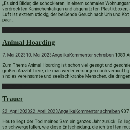
„Es sind Bilder, die schockieren. In einem schmalen Wohnungsan
verdreckten Kaninchenkäfigen und abgenutzten Plastikboxen, e
Luft ist extrem stickig, der beißende Geruch nach Urin und Kot s
paar…
Weiterlesen
Animal Hoarding
7. Mai 2023
10. Mai 2023
Angelika
Kommentar schreiben
1083 A
Zum Thema Animal Hoarding ist schon viel gesagt und geschri
großen Anzahl Tiere, die man weder versorgen noch vernünftig 
sind es vereinsamte und seelisch kranke Menschen, die dringe
Weiterlesen
Trauer
22. April 2023
22. April 2023
Angelika
Kommentar schreiben
937 
Heute liegt der Tod meines Sam ein ganzes Jahr zurück. Es lieg
so schwergefallen, wie diese Entscheidung, die ich treffen mus