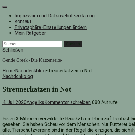
Zum
Inhalt
Impressum und Datenschutzerklärung
springen
Kontakt
Privatsphäre-Einstellungen ändern
Mein Ratgeber
Facebook
Instagram
"Suche"-
Suchen
Button
nach:
Schließen
Gentle Creek •Die Katzenseite•
Home
Nachdenkblog
Streunerkatzen in Not
Nachdenkblog
Streunerkatzen in Not
4. Juli 2020
Angelika
Kommentar schreiben
888 Aufrufe
Bis zu 3 Millionen verwilderte Hauskatzen leben auf Deutschla
gesehen. Sie haben Scheu vor dem Menschen. Nur Fütterer bek
alle. Tierschutzvereine sind in der Regel die einzigen, die sich 