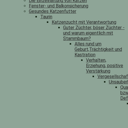
Die Einzelhaltung von Katzen
Fenster- und Balkonsicherung
Gesundes Katzenfutter
Taurin
Katzenzucht mit Verantwortung
Guter Züchter, böser Züchter -
und warum eigentlich mit
Stammbaum?
Alles rund um
Geburt,Trächtigkeit und
Kastration
Verhalten,
Erziehung, positive
Verstärkung
Vergesellscha
Unsauber
Qua
bzw
Def