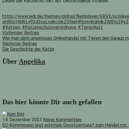
Leben der Katzen ist hart auf Deutschlands Straßen.
https://www.wdr.de/themen/global/flashplayer/KRV2/js/playe
aHR0cHM6Ly93d3cxLndkci5kZS9leHRlcm4vdmlkZW8tc3R
#Katzen
,
#Katzenschutzverordnung
,
#Tierschutz
Beitragsnavigation
Vorheriger
Vorheriger Beitrag
Beitrag:
Wie man dem unseriösen Onlinehandel mit Tieren den Garaus 
Nächster Beitrag
Die Geschichte der Katze
Nächster
Beitrag:
Über
Angelika
Das hier könnte Dir auch gefallen
14. Dezember 2023
Keine Kommentare
EU-Kommission legt erstmals Gesetzentwurf zum Handel mit