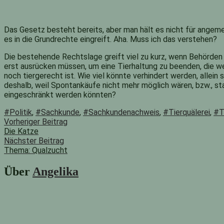
Das Gesetz besteht bereits, aber man hält es nicht für angeme
es in die Grundrechte eingreift. Aha. Muss ich das verstehen?
Die bestehende Rechtslage greift viel zu kurz, wenn Behörden
erst ausrücken müssen, um eine Tierhaltung zu beenden, die w
noch tiergerecht ist. Wie viel könnte verhindert werden, allein 
deshalb, weil Spontankäufe nicht mehr möglich wären, bzw., st
eingeschränkt werden könnten?
#Politik
,
#Sachkunde
,
#Sachkundenachweis
,
#Tierquälerei
,
#T
Beitragsnavigation
Vorheriger
Vorheriger Beitrag
Beitrag:
Die Katze
Nächster Beitrag
Thema: Qualzucht
Nächster
Beitrag:
Über
Angelika