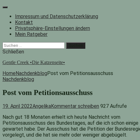
Zum
Inhalt
Impressum und Datenschutzerklärung
springen
Kontakt
Privatsphäre-Einstellungen ändern
Mein Ratgeber
Facebook
Instagram
"Suche"-
Suchen
Button
nach:
Schließen
Gentle Creek •Die Katzenseite•
Home
Nachdenkblog
Post vom Petitionsausschuss
Nachdenkblog
Post vom Petitionsausschuss
19. April 2022
Angelika
Kommentar schreiben
927 Aufrufe
Nach gut 18 Monaten erhielt ich heute Nachricht vom
Petitionsausschuss des Bundestages, auf die ich schon einige 
gewartet habe. Der Ausschuss hat die Petition der Bundesregi
vorgelegt, und die hat sie mehr oder weniger abgebügelt.