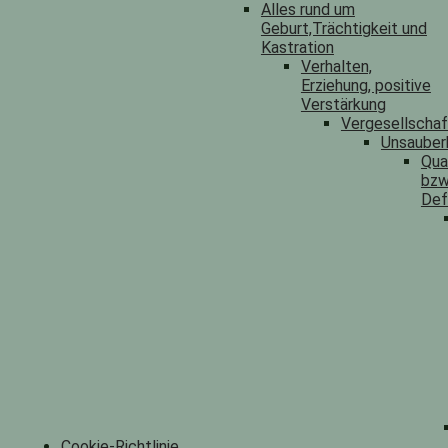
Alles rund um
Geburt,Trächtigkeit und
Kastration
Verhalten,
Erziehung, positive
Verstärkung
Vergesellscha
Unsauber
Qua
bzw
Def
Cookie-Richtlinie