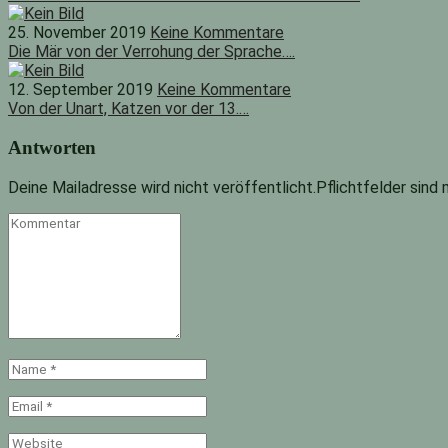
25. November 2019
Keine Kommentare
Die Mär von der Verrohung der Sprache….
12. September 2019
Keine Kommentare
Von der Unart, Katzen vor der 13.…
Antworten
Deine Mailadresse wird nicht veröffentlicht.Pflichtfelder sind
Kommentar
Name
*
Email
*
Website