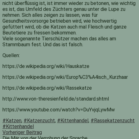
nicht überflüssig ist, ist immer wieder zu betonen, wie wichtig
es ist, das Umfeld des Züchters genau unter die Lupe zu
nehmen. Sich alles zeigen zu lassen, was für
Gesundheitsvorsorge betrieben wird, wie hochwertig
gefüttert wird, ob die Katzen auch mal Fleisch und ganze
Beutetiere zu fressen bekommen.
Viele sogenannte Tierschützer machen das alles am
Stammbaum fest. Und das ist falsch.
Quellen:
https://de.wikipedia.org/wiki/Hauskatze
https://de.wikipedia.org/wiki/Europ%C3%A4isch_Kurzhaar
https://de.wikipedia.org/wiki/Rassekatze
http://www.von-theresienfeld.de/standard.shtml
https://www.youtube.com/watch?v=DuYvjqLywMw
#Katzen
,
#Katzenzucht
,
#Kittenhandel
,
#Rassekatzenzucht
#Kittenhandel
Beitragsnavigation
Vorheriger
Vorheriger Beitrag
Beitrag:
Die Mär von der Verrohung der Sprache….