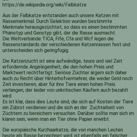
https://de.wikipedia.org/wiki/Falbkatze
Aus der Falbkatze entstanden auch unsere Katzen mit
Rassemerkmal. Durch Selektion wurden bestimmte
Merkmale herausgezüchtet, so dass es einen bestimmten
Phänotyp und Genotyp gibt, der die Rasse ausmacht.
Die Weltverbände TICA, Fife, Cfa und Wcf legen die
Rassenstandards der verschiedenen Katzenrassen fest und
unterscheiden sich geringfügig.
Die Katzenzucht ist eine aufwändige, teure und viel Zeit
erfordernde Angelegenheit, die den hohen Preis und
Marktwert rechtfertigt. Seriöse Züchter ärgern sich daher
auch zu Recht über Hinterhofvermehrer, die weder Geld noch
Zeit investieren, aber für ihre Tiere einen hohen Preis
verlangen, der leider von unkritischen Käufern auch bezahlt
wird.
Es ist klar, dass dies Leute sind, die sich auf Kosten der Tiere
ein Zubrot verdienen und die sich an der Zuchtarbeit von
Züchtern zu bereichern versuchen. Darüber sollte man sich im
klaren sein, wenn man ein Tier ohne Papier erwirbt.
Die europäische Kurzhaarkatze, die von manchen Leuten
heute als Rasse bezeichnet wird, ist ebenfalls ein falscher