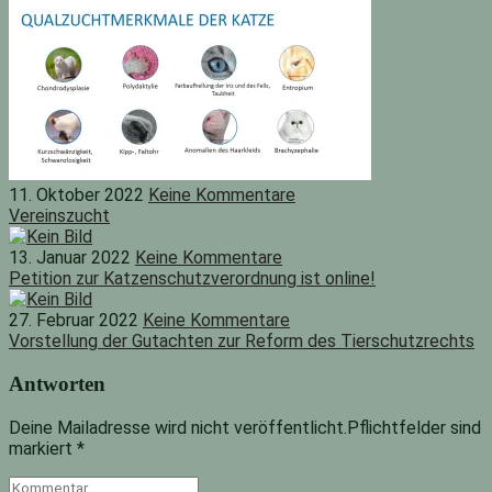
11. Oktober 2022
Keine Kommentare
Vereinszucht
13. Januar 2022
Keine Kommentare
Petition zur Katzenschutzverordnung ist online!
27. Februar 2022
Keine Kommentare
Vorstellung der Gutachten zur Reform des Tierschutzrechts
Antworten
Deine Mailadresse wird nicht veröffentlicht.Pflichtfelder sind
markiert
*
Kommentar