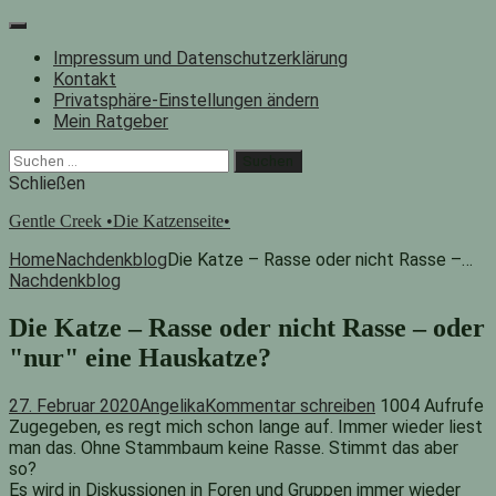
Zum
Inhalt
Impressum und Datenschutzerklärung
springen
Kontakt
Privatsphäre-Einstellungen ändern
Mein Ratgeber
Facebook
Instagram
"Suche"-
Suchen
Button
nach:
Schließen
Gentle Creek •Die Katzenseite•
Home
Nachdenkblog
Die Katze – Rasse oder nicht Rasse –…
Nachdenkblog
Die Katze – Rasse oder nicht Rasse – oder
"nur" eine Hauskatze?
27. Februar 2020
Angelika
Kommentar schreiben
1004 Aufrufe
Zugegeben, es regt mich schon lange auf. Immer wieder liest
man das. Ohne Stammbaum keine Rasse. Stimmt das aber
so?
Es wird in Diskussionen in Foren und Gruppen immer wieder