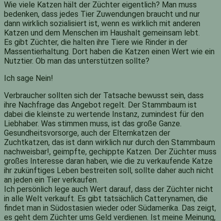
Wie viele Katzen hält der Züchter eigentlich? Man muss
bedenken, dass jedes Tier Zuwendungen braucht und nur
dann wirklich sozialisiert ist, wenn es wirklich mit anderen
Katzen und dem Menschen im Haushalt gemeinsam lebt.
Es gibt Züchter, die halten ihre Tiere wie Rinder in der
Massentierhaltung. Dort haben die Katzen einen Wert wie ein
Nutztier. Ob man das unterstützen sollte?
Ich sage Nein!
Verbraucher sollten sich der Tatsache bewusst sein, dass
ihre Nachfrage das Angebot regelt. Der Stammbaum ist
dabei die kleinste zu wertende Instanz, zumindest für den
Liebhaber. Was stimmen muss, ist das große Ganze.
Gesundheitsvorsorge, auch der Elternkatzen der
Zuchtkatzen, das ist dann wirklich nur durch den Stammbaum
nachweisbar!, geimpfte, gechippte Katzen. Der Züchter muss
großes Interesse daran haben, wie die zu verkaufende Katze
ihr zukünftiges Leben bestreiten soll, sollte daher auch nicht
an jeden ein Tier verkaufen.
Ich persönlich lege auch Wert darauf, dass der Züchter nicht
in alle Welt verkauft. Es gibt tatsächlich Catterynamen, die
findet man in Südostasien wieder oder Südamerika. Das zeigt,
es geht dem Züchter ums Geld verdienen. Ist meine Meinung,