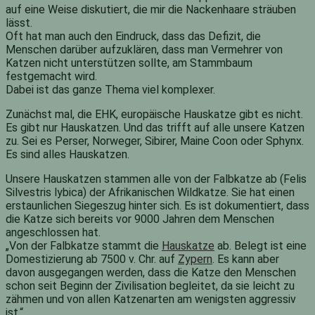
auf eine Weise diskutiert, die mir die Nackenhaare sträuben
lässt.
Oft hat man auch den Eindruck, dass das Defizit, die
Menschen darüber aufzuklären, dass man Vermehrer von
Katzen nicht unterstützen sollte, am Stammbaum
festgemacht wird.
Dabei ist das ganze Thema viel komplexer.
Zunächst mal, die EHK, europäische Hauskatze gibt es nicht.
Es gibt nur Hauskatzen. Und das trifft auf alle unsere Katzen
zu. Sei es Perser, Norweger, Sibirer, Maine Coon oder Sphynx.
Es sind alles Hauskatzen.
Unsere Hauskatzen stammen alle von der Falbkatze ab (Felis
Silvestris lybica) der Afrikanischen Wildkatze. Sie hat einen
erstaunlichen Siegeszug hinter sich. Es ist dokumentiert, dass
die Katze sich bereits vor 9000 Jahren dem Menschen
angeschlossen hat.
„Von der Falbkatze stammt die
Hauskatze
ab. Belegt ist eine
Domestizierung ab 7500 v. Chr. auf
Zypern
. Es kann aber
davon ausgegangen werden, dass die Katze den Menschen
schon seit Beginn der Zivilisation begleitet, da sie leicht zu
zähmen und von allen Katzenarten am wenigsten aggressiv
ist.“