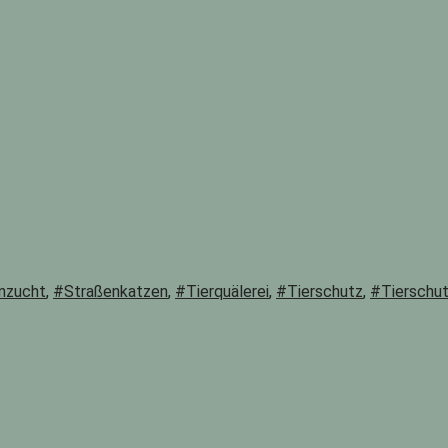
nzucht
,
#Straßenkatzen
,
#Tierquälerei
,
#Tierschutz
,
#Tierschu