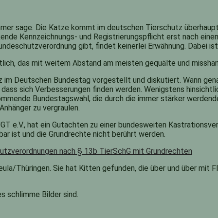
immer sage. Die Katze kommt im deutschen Tierschutz überhaupt
ende Kennzeichnungs- und Registrierungspflicht erst nach einem
deschutzverordnung gibt, findet keinerlei Erwähnung. Dabei ist
utlich, das mit weitem Abstand am meisten gequälte und misshan
 Deutschen Bundestag vorgestellt und diskutiert. Wann genau d
 dass sich Verbesserungen finden werden. Wenigstens hinsichtli
ommende Bundestagswahl, die durch die immer stärker werdende
n Anhänger zu vergraulen.
GT e.V., hat ein Gutachten zu einer bundesweiten Kastrationsver
ar ist und die Grundrechte nicht berührt werden.
schutzverordnungen nach § 13b TierSchG mit Grundrechten
ula/Thüringen. Sie hat Kitten gefunden, die über und über mit F
s schlimme Bilder sind.