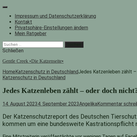
Zum
Inhalt
Impressum und Datenschutzerklärung
springen
Kontakt
Privatsphäre-Einstellungen ändern
Mein Ratgeber
Facebook
Instagram
"Suche"-
Suchen
Button
nach:
Schließen
Gentle Creek •Die Katzenseite•
Home
Katzenschutz in Deutschland
Jedes Katzenleben zählt –
Katzenschutz in Deutschland
Jedes Katzenleben zählt – oder doch nicht
14. August 2023
4. September 2023
Angelika
Kommentar schrei
Der Katzenschutzreport des Deutschen Tierschutz
kommen um eine bundesweite Kastrationspflicht n
Eine Mitstreiterin veröffentlichte vor wenigen Tagen auf Face