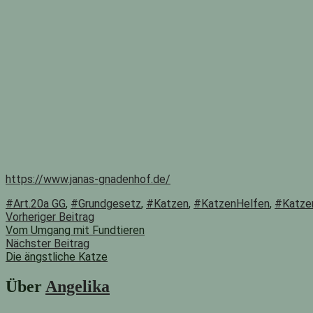
https://www.janas-gnadenhof.de/
#Art.20a GG
,
#Grundgesetz
,
#Katzen
,
#KatzenHelfen
,
#Katze
Beitragsnavigation
Vorheriger
Vorheriger Beitrag
Beitrag:
Vom Umgang mit Fundtieren
Nächster Beitrag
Die ängstliche Katze
Nächster
Beitrag:
Über
Angelika