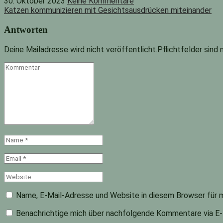
30. Oktober 2023
Keine Kommentare
Katzen kommunizieren mit Gesichtsausdrücken miteinander
Antworten
Deine Mailadresse wird nicht veröffentlicht.Pflichtfelder sind
Kommentar
Name
*
Email
*
Website
Name, E-Mail-Adresse und Website in diesem Browser für 
Benachrichtige mich über nachfolgende Kommentare via E-