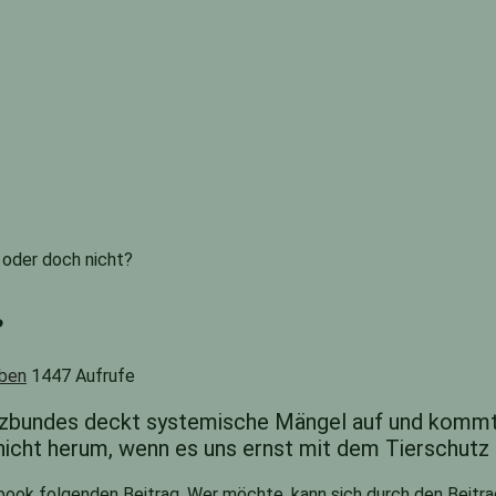
 oder doch nicht?
?
ben
1447 Aufrufe
bundes deckt systemische Mängel auf und kommt zu
icht herum, wenn es uns ernst mit dem Tierschutz
book folgenden Beitrag. Wer möchte, kann sich durch den Beitra