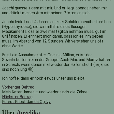
Joschi quasselt gern mit mir. Und er liegt abends neben mir
und drückt meinen Arm mit seinen Pfoten an sich.
Joschi leidet seit 4 Jahren an einer Schilddrüsenüberfunktion
(Hyperthyreose), die wir mithilfe eines flüssigen
Medikaments, das er zweimal täglich nehmen muss, gut im
Griff haben. Er erinnert mich daran, dass ich es ihm geben
muss. Im Abstand von 12 Stunden. Wir verstehen uns oft
ohne Worte.
Er ist ein Ausnahmekater, One in a Million, er ist der
Sozialarbeiter hier in der Gruppe. Auch Max und Moritz hält er
in Schach, wenn denen mal wieder der Hafer sticht (na ja, sie
sind noch jung 😀).
Ich hoffe, dass er noch etwas unter uns bleibt.
Beitragsnavigation
Vorheriger
Vorheriger Beitrag
Beitrag:
Mein Kater James – und wieder sind’s die Zähne
Nächster Beitrag
Forest Ghost James Ogilvy
Nächster
Beitrag:
Über
Angelika