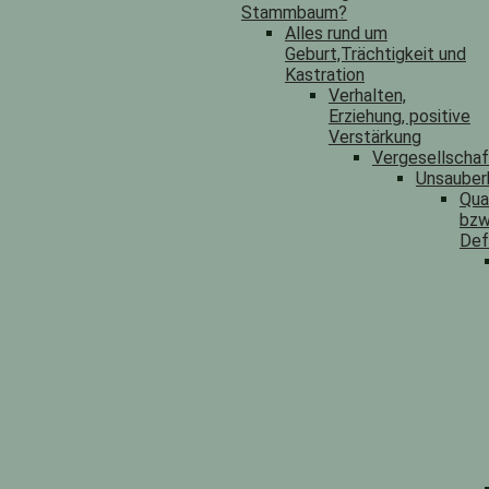
Stammbaum?
Alles rund um
Geburt,Trächtigkeit und
Kastration
Verhalten,
Erziehung, positive
Verstärkung
Vergesellscha
Unsauber
Qua
bzw
Def