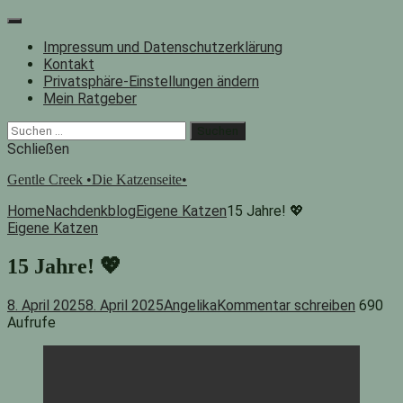
Zum
Inhalt
Impressum und Datenschutzerklärung
springen
Kontakt
Privatsphäre-Einstellungen ändern
Mein Ratgeber
Facebook
Instagram
"Suche"-
Suchen
Button
nach:
Schließen
Gentle Creek •Die Katzenseite•
Home
Nachdenkblog
Eigene Katzen
15 Jahre! 💖
Eigene Katzen
15 Jahre! 💖
8. April 2025
8. April 2025
Angelika
Kommentar schreiben
690
Aufrufe