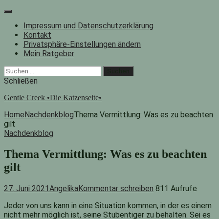
Zum
Inhalt
Impressum und Datenschutzerklärung
springen
Kontakt
Privatsphäre-Einstellungen ändern
Mein Ratgeber
Facebook
Instagram
"Suche"-
Suchen
Button
nach:
Schließen
Gentle Creek •Die Katzenseite•
Home
Nachdenkblog
Thema Vermittlung: Was es zu beachten
gilt
Nachdenkblog
Thema Vermittlung: Was es zu beachten
gilt
27. Juni 2021
Angelika
Kommentar schreiben
811 Aufrufe
Jeder von uns kann in eine Situation kommen, in der es einem
nicht mehr möglich ist, seine Stubentiger zu behalten. Sei es