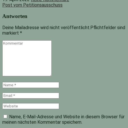
Post vom Petitionsausschuss
Antworten
Deine Mailadresse wird nicht veröffentlicht.Pflichtfelder sind
markiert
*
Kommentar
Name
*
Email
*
Website
Name, E-Mail-Adresse und Website in diesem Browser für
meinen nächsten Kommentar speichern.