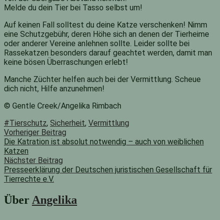
Melde du dein Tier bei Tasso selbst um!
Auf keinen Fall solltest du deine Katze verschenken! Nimm
eine Schutzgebühr, deren Höhe sich an denen der Tierheime
oder anderer Vereine anlehnen sollte. Leider sollte bei
Rassekatzen besonders darauf geachtet werden, damit man
keine bösen Überraschungen erlebt!
Manche Züchter helfen auch bei der Vermittlung. Scheue
dich nicht, Hilfe anzunehmen!
© Gentle Creek/Angelika Rimbach
#Tierschutz
,
Sicherheit
,
Vermittlung
Beitragsnavigation
Vorheriger
Vorheriger Beitrag
Beitrag:
Die Katration ist absolut notwendig – auch von weiblichen
Katzen
Nächster Beitrag
Presseerklärung der Deutschen juristischen Gesellschaft für
Tierrechte e.V.
Nächster
Beitrag:
Über
Angelika