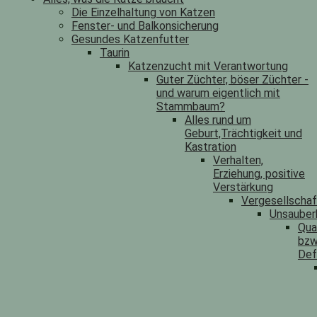
Die Einzelhaltung von Katzen
Fenster- und Balkonsicherung
Gesundes Katzenfutter
Taurin
Katzenzucht mit Verantwortung
Guter Züchter, böser Züchter -
und warum eigentlich mit
Stammbaum?
Alles rund um
Geburt,Trächtigkeit und
Kastration
Verhalten,
Erziehung, positive
Verstärkung
Vergesellscha
Unsauber
Qua
bzw
Def