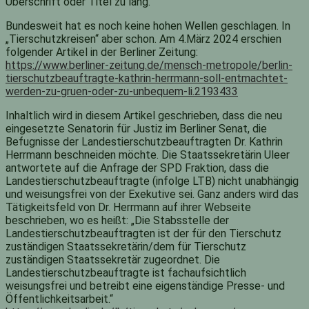
Überschrift oder Titel zu lang.
Bundesweit hat es noch keine hohen Wellen geschlagen. In
„Tierschutzkreisen“ aber schon. Am 4.März 2024 erschien
folgender Artikel in der Berliner Zeitung:
https://www.berliner-zeitung.de/mensch-metropole/berlin-
tierschutzbeauftragte-kathrin-herrmann-soll-entmachtet-
werden-zu-gruen-oder-zu-unbequem-li.2193433
Inhaltlich wird in diesem Artikel geschrieben, dass die neu
eingesetzte Senatorin für Justiz im Berliner Senat, die
Befugnisse der Landestierschutzbeauftragten Dr. Kathrin
Herrmann beschneiden möchte. Die Staatssekretärin Uleer
antwortete auf die Anfrage der SPD Fraktion, dass die
Landestierschutzbeauftragte (infolge LTB) nicht unabhängig
und weisungsfrei von der Exekutive sei. Ganz anders wird das
Tätigkeitsfeld von Dr. Herrmann auf ihrer Webseite
beschrieben, wo es heißt: „Die Stabsstelle der
Landestierschutzbeauftragten ist der für den Tierschutz
zuständigen Staatssekretärin/dem für Tierschutz
zuständigen Staatssekretär zugeordnet. Die
Landestierschutzbeauftragte ist fachaufsichtlich
weisungsfrei und betreibt eine eigenständige Presse- und
Öffentlichkeitsarbeit.“