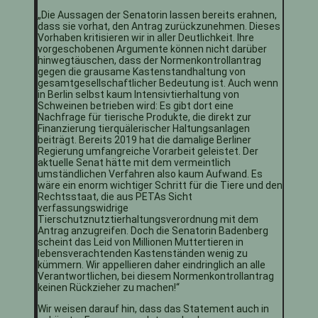
„Die Aussagen der Senatorin lassen bereits erahnen,
dass sie vorhat, den Antrag zurückzunehmen. Dieses
Vorhaben kritisieren wir in aller Deutlichkeit. Ihre
vorgeschobenen Argumente können nicht darüber
hinwegtäuschen, dass der Normenkontrollantrag
gegen die grausame Kastenstandhaltung von
gesamtgesellschaftlicher Bedeutung ist. Auch wenn
in Berlin selbst kaum Intensivtierhaltung von
Schweinen betrieben wird: Es gibt dort eine
Nachfrage für tierische Produkte, die direkt zur
Finanzierung tierquälerischer Haltungsanlagen
beiträgt. Bereits 2019 hat die damalige Berliner
Regierung umfangreiche Vorarbeit geleistet. Der
aktuelle Senat hätte mit dem vermeintlich
umständlichen Verfahren also kaum Aufwand. Es
wäre ein enorm wichtiger Schritt für die Tiere und den
Rechtsstaat, die aus PETAs Sicht
verfassungswidrige
Tierschutznutztierhaltungsverordnung mit dem
Antrag anzugreifen. Doch die Senatorin Badenberg
scheint das Leid von Millionen Muttertieren in
lebensverachtenden Kastenständen wenig zu
kümmern. Wir appellieren daher eindringlich an alle
Verantwortlichen, bei diesem Normenkontrollantrag
keinen Rückzieher zu machen!“
Wir weisen darauf hin, dass das Statement auch in