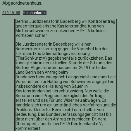
Abgeordnetenhaus.
S19-18185
Herunterladen
Berlins Justizsenatorin Badenberg will Kontrollantrag
gegen tierquälerische Kastenstandhaltung von
Mutterschweinen zurückziehen – PETA kritisiert
Vorhaben scharf
Die Justizsenatorin Badenberg will einen
Normenkontrollantrag gegen die Vorschriften der
Tierschutznutztierhaltungsverordnung
(TierSchNutztV) gegebenenfalls zurückziehen. Das
kündigte sie in der aktuellen Stunde der Sitzung des
Berliner Abgeordnetenhauses an. 2019 hatte das
Land Berlin den Antrag beim
Bundesverfassungsgericht eingereicht und damit die
Vorschriften zur Haltung von Schweinen angegriffen.
Insbesondere die Haltung von Sauen in
Kastenständen sei tierschutzwidrig. Nun wolle die
Senatorin eine Prognose bezüglich des Antrags
erstellen und das Für und Wider neu abwägen. Es
handele sich um ein umständliches Verfahren und die
Problematik sei für Berlin nicht unmittelbar von
Bedeutung. Das Bundesverfassungsgericht hat bis
dato nicht über den Antrag entschieden. Dr. Vera
Christopeit, Juristin bei PETA Deutschland e.V.,
kommentiert: