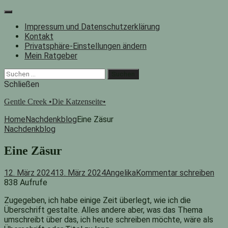
Zum
Inhalt
Impressum und Datenschutzerklärung
springen
Kontakt
Privatsphäre-Einstellungen ändern
Mein Ratgeber
Facebook
Instagram
"Suche"-
Suchen
Button
nach:
Schließen
Gentle Creek •Die Katzenseite•
Home
Nachdenkblog
Eine Zäsur
Nachdenkblog
Eine Zäsur
12. März 2024
13. März 2024
Angelika
Kommentar schreiben
838 Aufrufe
Zugegeben, ich habe einige Zeit überlegt, wie ich die
Überschrift gestalte. Alles andere aber, was das Thema
umschreibt über das, ich heute schreiben möchte, wäre als