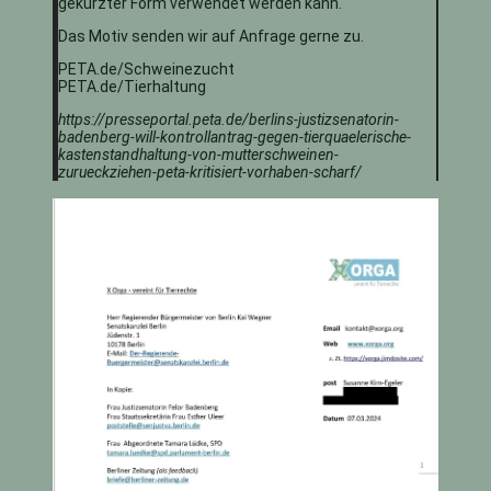
gekürzter Form verwendet werden kann.
Das Motiv senden wir auf Anfrage gerne zu.
PETA.de/Schweinezucht
PETA.de/Tierhaltung
https://presseportal.peta.de/berlins-justizsenatorin-
badenberg-will-kontrollantrag-gegen-tierquaelerische-
kastenstandhaltung-von-mutterschweinen-
zurueckziehen-peta-kritisiert-vorhaben-scharf/