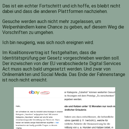
Das ist ein echter Fortschritt und ich hoffe, es bleibt nicht
dabei und dass die anderen Plattformen nachziehen.
Gesuche werden auch nicht mehr zugelassen, um
Welpenhändlern keine Chance zu geben, auf diesem Weg die
Vorschriften zu umgehen.
Ich bin neugierig, was sich noch ereignen wird.
Im Koalitionsvertrag ist festgehalten, dass die
Identitätsprüfung per Gesetz vorgeschrieben werden soll.
Der inzwischen von der EU verabschiedete Digital Services
Act muss auch bald umgesetzt werden. Und zwar von
Onlinemärkten und Social Media. Das Ende der Fahnenstange
ist noch nicht erreicht.