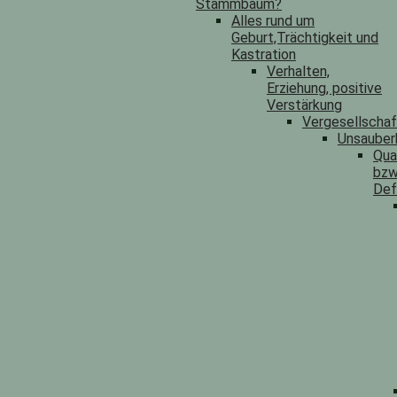
Stammbaum?
Alles rund um
Geburt,Trächtigkeit und
Kastration
Verhalten,
Erziehung, positive
Verstärkung
Vergesellscha
Unsauber
Qua
bzw
Def