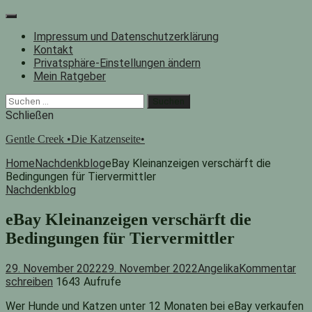
Zum
Inhalt
Impressum und Datenschutzerklärung
springen
Kontakt
Privatsphäre-Einstellungen ändern
Mein Ratgeber
Facebook
Instagram
"Suche"-
Suchen
Button
nach:
Schließen
Gentle Creek •Die Katzenseite•
Home
Nachdenkblog
eBay Kleinanzeigen verschärft die
Bedingungen für Tiervermittler
Nachdenkblog
eBay Kleinanzeigen verschärft die
Bedingungen für Tiervermittler
29. November 2022
29. November 2022
Angelika
Kommentar
schreiben
1643 Aufrufe
Wer Hunde und Katzen unter 12 Monaten bei eBay verkaufen