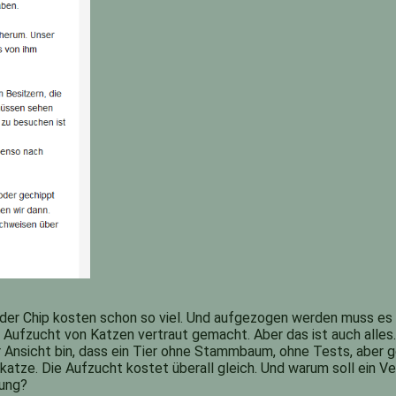
d der Chip kosten schon so viel. Und aufgezogen werden muss es 
ufzucht von Katzen vertraut gemacht. Aber das ist auch alles. Ei
er Ansicht bin, dass ein Tier ohne Stammbaum, ohne Tests, aber 
katze. Die Aufzucht kostet überall gleich. Und warum soll ein
tung?