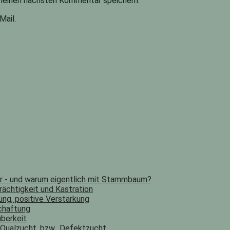
meinen nächsten Kommentar speichern.
Mail.
er - und warum eigentlich mit Stammbaum?
rächtigkeit und Kastration
ung, positive Verstärkung
chaftung
berkeit
Qualzucht, bzw., Defektzucht