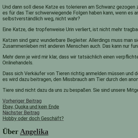
Und dann soll diese Katze es tolerieren am Schwanz gezogen z
es für das Tier schwerwiegende Folgen haben kann, wenn es a
selbstverständlich weg, nicht wahr?
Eine Katze, die tropfenweise Urin verliert, ist nicht mehr tragba
Katzen sind ganz wunderbare Begleiter. Allerdings muss man sie
Zusammenleben mit anderen Menschen auch. Das kann nur funkt
Mehr denn je wird mir klar, dass wir tatsächlich einen verpfl
Onlinehandels.
Dass sich Verkäufer von Tieren richtig anmelden müssen und de
es wird dazu beitragen, den Missbrauch am Tier durch den ano
Tiere sind nicht dazu da uns zu bespaßen. Sie sind unsere Mitg
Beitragsnavigation
Vorheriger
Vorheriger Beitrag
Beitrag:
Ebay, Quoka und kein Ende
Nächster Beitrag
Hobby oder doch Geschäft?
Nächster
Beitrag:
Über
Angelika