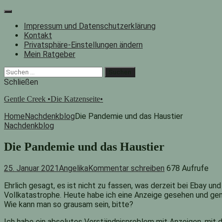
Zum
Inhalt
Impressum und Datenschutzerklärung
springen
Kontakt
Privatsphäre-Einstellungen ändern
Mein Ratgeber
Facebook
Instagram
"Suche"-
Suchen
Button
nach:
Schließen
Gentle Creek •Die Katzenseite•
Home
Nachdenkblog
Die Pandemie und das Haustier
Nachdenkblog
Die Pandemie und das Haustier
25. Januar 2021
Angelika
Kommentar schreiben
678 Aufrufe
Ehrlich gesagt, es ist nicht zu fassen, was derzeit bei Ebay un
Vollkatastrophe. Heute habe ich eine Anzeige gesehen und geme
Wie kann man so grausam sein, bitte?
Ich habe ein absolutes Verständnisproblem mit Anzeigen, mit d