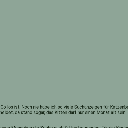
d Co los ist. Noch nie habe ich so viele Suchanzeigen für Katzenb
ldet, da stand sogar, das Kitten darf nur einen Monat alt sein.
enen Menschen die Suche nach Kitten begründen. Für die Kinder,