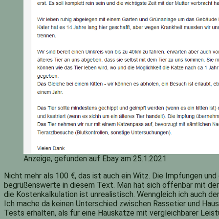
Anzeige, gefunden auf Ebay am 25.1.2021
Nicht mehr als 100 €, das ist auch ein Witz. Die Impfungen un
begrüßenswerte in diesem Text. Man hat sich offenbar mit der A
die Kostenkalkulation ist unrealistisch. Wenngleich ich auch d
Ich mache da keinen Unterschied zwischen Rassetier und Haus
Tests erhalten, als für eine Hauskatze mit vergleichbarer Leis