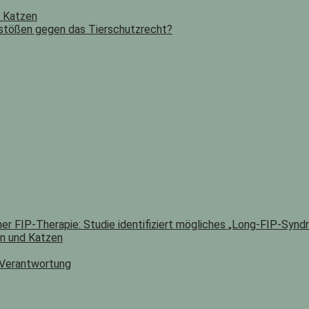
n Katzen
stößen gegen das Tierschutzrecht?
er FIP-Therapie: Studie identifiziert mögliches „Long-FIP-Synd
n und Katzen
 Verantwortung