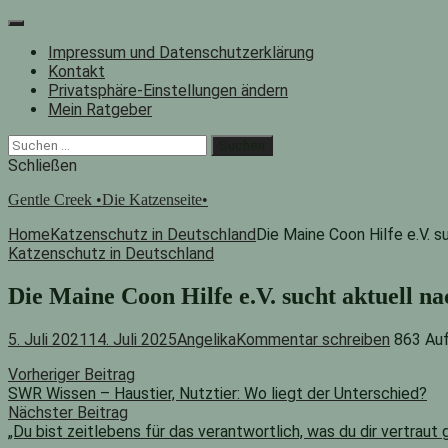
Zum
Inhalt
Impressum und Datenschutzerklärung
springen
Kontakt
Privatsphäre-Einstellungen ändern
Mein Ratgeber
Facebook
Instagram
"Suche"-
Suchen
Button
nach:
Schließen
Gentle Creek •Die Katzenseite•
Home
Katzenschutz in Deutschland
Die Maine Coon Hilfe e.V. s
Katzenschutz in Deutschland
Die Maine Coon Hilfe e.V. sucht aktuell na
5. Juli 2021
14. Juli 2025
Angelika
Kommentar schreiben
863 Au
Beitragsnavigation
Vorheriger
Vorheriger Beitrag
Beitrag:
SWR Wissen – Haustier, Nutztier: Wo liegt der Unterschied?
Nächster Beitrag
„Du bist zeitlebens für das verantwortlich, was du dir vertraut