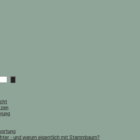
ucht
tzen
erung
wortung
chter - und warum eigentlich mit Stammbaum?