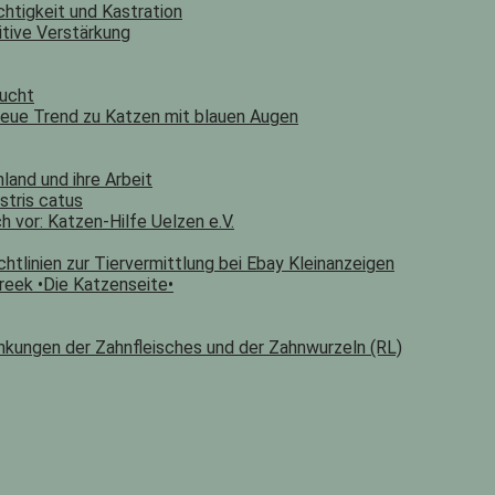
chtigkeit und Kastration
itive Verstärkung
zucht
 neue Trend zu Katzen mit blauen Augen
land und ihre Arbeit
estris catus
h vor: Katzen-Hilfe Uelzen e.V.
htlinien zur Tiervermittlung bei Ebay Kleinanzeigen
reek •Die Katzenseite•
nkungen der Zahnfleisches und der Zahnwurzeln (RL)