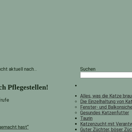
ucht aktuell nach…
Suchen
ch Pflegestellen!
Alles, was die Katze bra
frufe
Die Einzelhaltung von Ka
Fenster- und Balkonsich
Gesundes Katzenfutter
Taurin
Katzenzucht mit Verant
 gemacht hast“
Guter Züchter, böser Zü