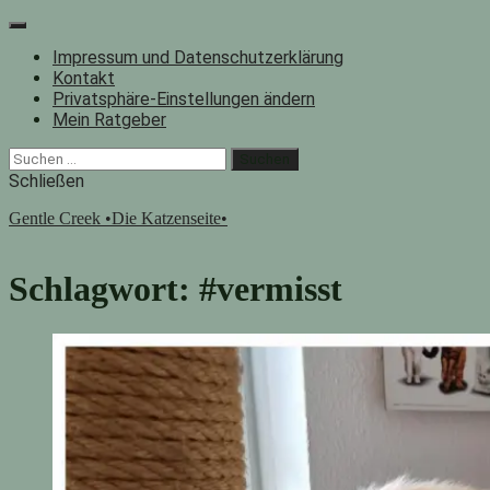
Zum
Inhalt
Impressum und Datenschutzerklärung
springen
Kontakt
Privatsphäre-Einstellungen ändern
Mein Ratgeber
Facebook
Instagram
"Suche"-
Suchen
Button
nach:
Schließen
Gentle Creek •Die Katzenseite•
Schlagwort:
#vermisst