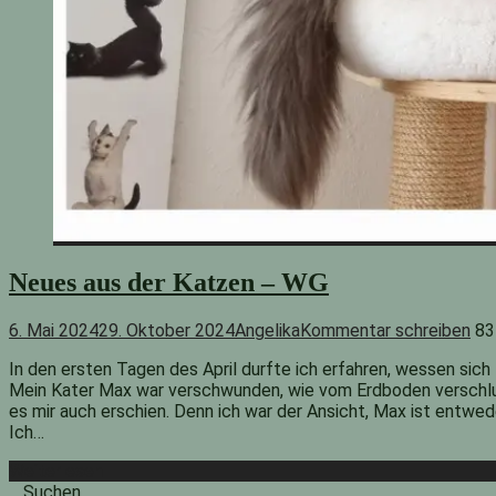
Neues aus der Katzen – WG
6. Mai 2024
29. Oktober 2024
Angelika
Kommentar schreiben
83
In den ersten Tagen des April durfte ich erfahren, wessen sich
Mein Kater Max war verschwunden, wie vom Erdboden verschlu
es mir auch erschien. Denn ich war der Ansicht, Max ist entw
Ich…
Weiterlesen
Suchen