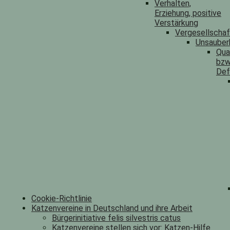
Verhalten,
Erziehung, positive
Verstärkung
Vergesellscha
Unsauber
Qua
bzw
Def
Cookie-Richtlinie
Katzenvereine in Deutschland und ihre Arbeit
Bürgerinitiative felis silvestris catus
Katzenvereine stellen sich vor: Katzen-Hilfe