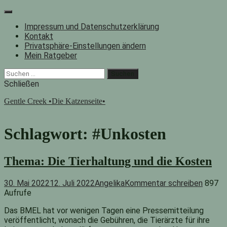
Zum
Inhalt
Impressum und Datenschutzerklärung
springen
Kontakt
Privatsphäre-Einstellungen ändern
Mein Ratgeber
Facebook
Instagram
"Suche"-
Suchen
Button
nach:
Schließen
Gentle Creek •Die Katzenseite•
Schlagwort:
#Unkosten
Thema: Die Tierhaltung und die Kosten
30. Mai 2022
12. Juli 2022
Angelika
Kommentar schreiben
897
Aufrufe
Das BMEL hat vor wenigen Tagen eine Pressemitteilung
veröffentlicht, wonach die Gebühren, die Tierärzte für ihre