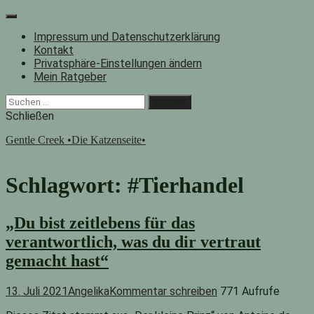
Zum
Inhalt
Impressum und Datenschutzerklärung
springen
Kontakt
Privatsphäre-Einstellungen ändern
Mein Ratgeber
Facebook
Instagram
"Suche"-
Suchen
Button
nach:
Schließen
Gentle Creek •Die Katzenseite•
Schlagwort:
#Tierhandel
„Du bist zeitlebens für das
verantwortlich, was du dir vertraut
gemacht hast“
13. Juli 2021
Angelika
Kommentar schreiben
771 Aufrufe