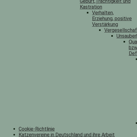
Geburt,Trächtigkeit und
Kastration
Verhalten,
Erziehung, positive
Verstärkung
Vergesellscha
Unsauber
Qua
bzw
Def
Cookie-Richtlinie
Katzenvereine in Deutschland und ihre Arbeit