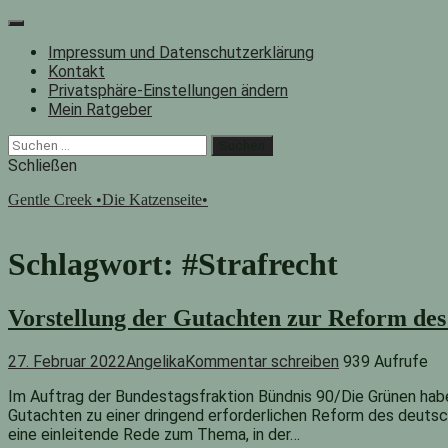
Zum
Inhalt
Impressum und Datenschutzerklärung
springen
Kontakt
Privatsphäre-Einstellungen ändern
Mein Ratgeber
Facebook
Instagram
"Suche"-
Suchen
Button
nach:
Schließen
Gentle Creek •Die Katzenseite•
Schlagwort:
#Strafrecht
Vorstellung der Gutachten zur Reform des
27. Februar 2022
Angelika
Kommentar schreiben
939 Aufrufe
Im Auftrag der Bundestagsfraktion Bündnis 90/Die Grünen haben
Gutachten zu einer dringend erforderlichen Reform des deutsch
eine einleitende Rede zum Thema, in der…