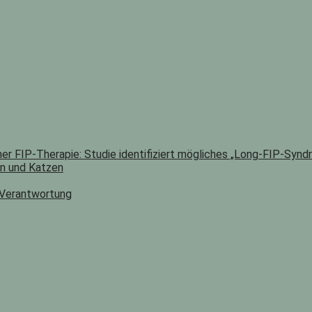
er FIP-Therapie: Studie identifiziert mögliches „Long-FIP-Synd
n und Katzen
 Verantwortung