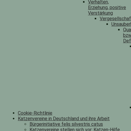
Verhalten,
Erziehung, positive
Verstärkung
Vergesellscha
Unsauber
Qua
bzw
Def
Cookie-Richtlinie
Katzenvereine in Deutschland und ihre Arbeit
Bürgerinitiative felis silvestris catus
Katzenvereine stellen sich vor: Katzen-Hilfe