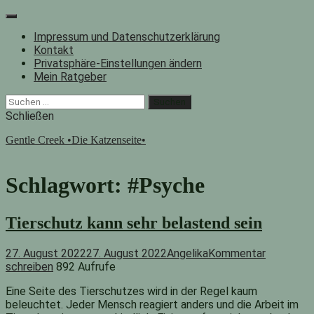
Zum
Inhalt
Impressum und Datenschutzerklärung
springen
Kontakt
Privatsphäre-Einstellungen ändern
Mein Ratgeber
Facebook
Instagram
"Suche"-
Suchen
Button
nach:
Schließen
Gentle Creek •Die Katzenseite•
Schlagwort:
#Psyche
Tierschutz kann sehr belastend sein
27. August 2022
27. August 2022
Angelika
Kommentar
schreiben
892 Aufrufe
Eine Seite des Tierschutzes wird in der Regel kaum
beleuchtet. Jeder Mensch reagiert anders und die Arbeit im