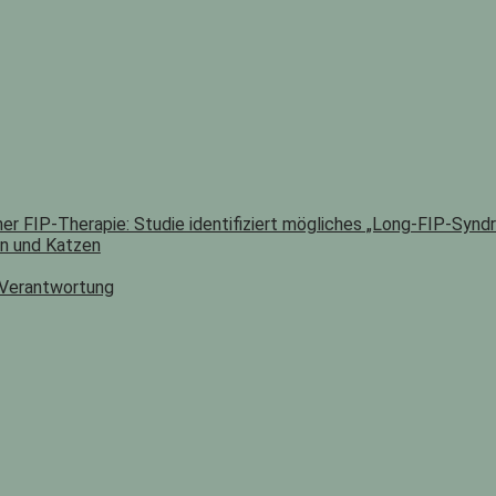
er FIP-Therapie: Studie identifiziert mögliches „Long-FIP-Synd
n und Katzen
 Verantwortung