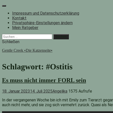
Zum
Inhalt
Impressum und Datenschutzerklärung
springen
Kontakt
Privatsphäre-Einstellungen ändern
Mein Ratgeber
Facebook
Instagram
"Suche"-
Suchen
Button
nach:
Schließen
Gentle Creek •Die Katzenseite•
Schlagwort:
#Ostitis
Es muss nicht immer FORL sein
18. Januar 2023
14. Juli 2025
Angelika
1575 Aufrufe
In der vergangenen Woche bin ich mit Emily zum Tierarzt gegang
auch nicht mehr, und sie zog sich vermehrt zurück. Quasi als 