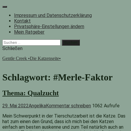
Zum
Inhalt
Impressum und Datenschutzerklärung
springen
Kontakt
Privatsphäre-Einstellungen ändern
Mein Ratgeber
Facebook
Instagram
"Suche"-
Suchen
Button
nach:
Schließen
Gentle Creek •Die Katzenseite•
Schlagwort:
#Merle-Faktor
Thema: Qualzucht
29. Mai 2022
Angelika
Kommentar schreiben
1062 Aufrufe
Mein Schwerpunkt in der Tierschutzarbeit ist die Katze. Das
hat zum einen den Grund, dass ich mich bei den Katzen
einfach am besten auskenne und zum Teil natürlich auch an