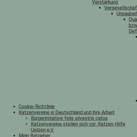
Verstärkung
Vergesellscha
Unsauber
Qua
bzw
Def
Cookie-Richtlinie
Katzenvereine in Deutschland und ihre Arbeit
Bürgerinitiative felis silvestris catus
Katzenvereine stellen sich vor: Katzen-Hilfe
Uelzen e.V.
Mein Ratgeber