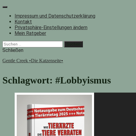
Zum
Inhalt
Impressum und Datenschutzerklärung
springen
Kontakt
Privatsphäre-Einstellungen ändern
Mein Ratgeber
Facebook
Instagram
"Suche"-
Suchen
Button
nach:
Schließen
Gentle Creek •Die Katzenseite•
Schlagwort:
#Lobbyismus