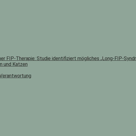
er FIP-Therapie: Studie identifiziert mögliches „Long-FIP-Synd
n und Katzen
 Verantwortung