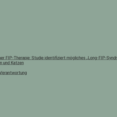
er FIP-Therapie: Studie identifiziert mögliches „Long-FIP-Synd
n und Katzen
 Verantwortung