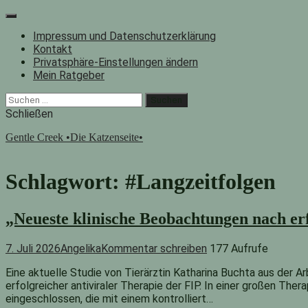
Zum
Inhalt
Impressum und Datenschutzerklärung
springen
Kontakt
Privatsphäre-Einstellungen ändern
Mein Ratgeber
Facebook
Instagram
"Suche"-
Suchen
Button
nach:
Schließen
Gentle Creek •Die Katzenseite•
Schlagwort:
#Langzeitfolgen
„Neueste klinische Beobachtungen nach er
7. Juli 2026
Angelika
Kommentar schreiben
177 Aufrufe
Eine aktuelle Studie von Tierärztin Katharina Buchta aus der 
erfolgreicher antiviraler Therapie der FIP. In einer großen Th
eingeschlossen, die mit einem kontrolliert…