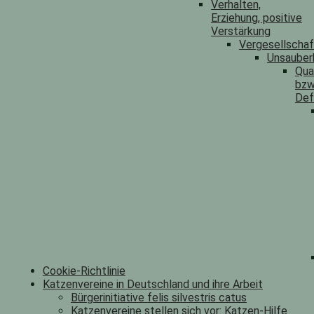
Verhalten,
Erziehung, positive
Verstärkung
Vergesellscha
Unsauber
Qua
bzw
Def
Cookie-Richtlinie
Katzenvereine in Deutschland und ihre Arbeit
Bürgerinitiative felis silvestris catus
Katzenvereine stellen sich vor: Katzen-Hilfe