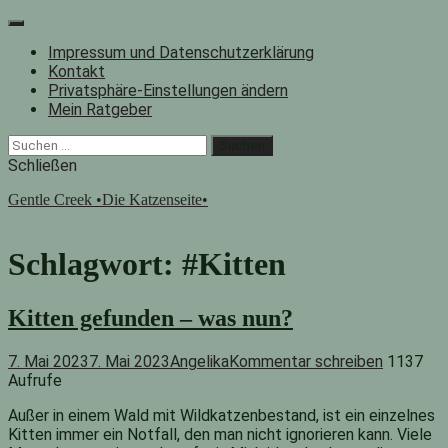
Zum
Inhalt
Impressum und Datenschutzerklärung
springen
Kontakt
Privatsphäre-Einstellungen ändern
Mein Ratgeber
Facebook
Instagram
"Suche"-
Suchen
Button
nach:
Schließen
Gentle Creek •Die Katzenseite•
Schlagwort:
#Kitten
Kitten gefunden – was nun?
7. Mai 2023
7. Mai 2023
Angelika
Kommentar schreiben
1137
Aufrufe
Außer in einem Wald mit Wildkatzenbestand, ist ein einzelnes
Kitten immer ein Notfall, den man nicht ignorieren kann. Viele