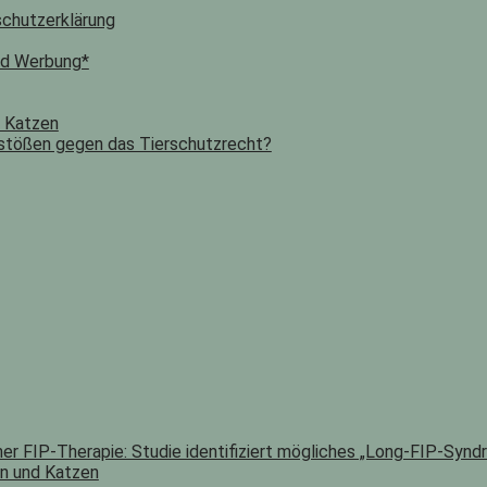
chutzerklärung
nd Werbung*
n Katzen
stößen gegen das Tierschutzrecht?
er FIP-Therapie: Studie identifiziert mögliches „Long-FIP-Synd
n und Katzen