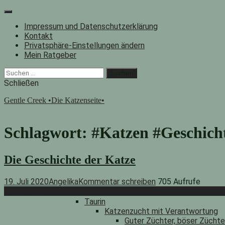
Zum
Inhalt
Impressum und Datenschutzerklärung
springen
Kontakt
Privatsphäre-Einstellungen ändern
Mein Ratgeber
Facebook
Instagram
"Suche"-
Suchen
Button
nach:
Schließen
Gentle Creek •Die Katzenseite•
Schlagwort:
#Katzen #Geschich
Die Geschichte der Katze
19. Juli 2020
Angelika
Kommentar schreiben
705 Aufrufe
Weiterlesen
Taurin
Katzenzucht mit Verantwortung
Guter Züchter, böser Zücht