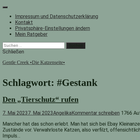
Zum
Inhalt
Impressum und Datenschutzerklärung
springen
Kontakt
Privatsphäre-Einstellungen ändern
Mein Ratgeber
Facebook
Instagram
"Suche"-
Suchen
Button
nach:
Schließen
Gentle Creek •Die Katzenseite•
Schlagwort:
#Gestank
Den „Tierschutz“ rufen
7. Mai 2023
7. Mai 2023
Angelika
Kommentar schreiben
1766 Au
Mancher hat das schon erlebt. Man hat sich bei Ebay Kleinanzei
Zustände vor. Verwahrloste Katzen, also verfilzt, offensichtl
Impuls…