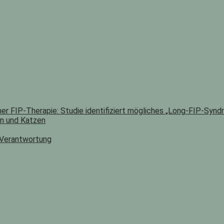
er FIP-Therapie: Studie identifiziert mögliches „Long-FIP-Synd
n und Katzen
 Verantwortung