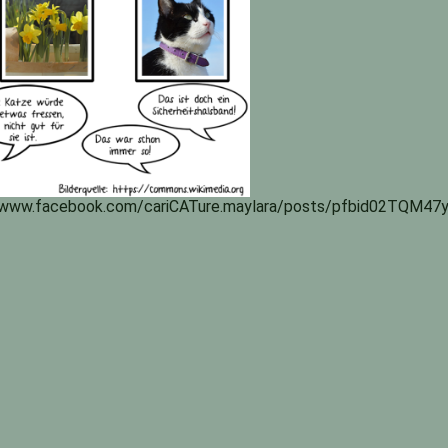
s://www.facebook.com/cariCATure.maylara/posts/pfbid02TQM47y