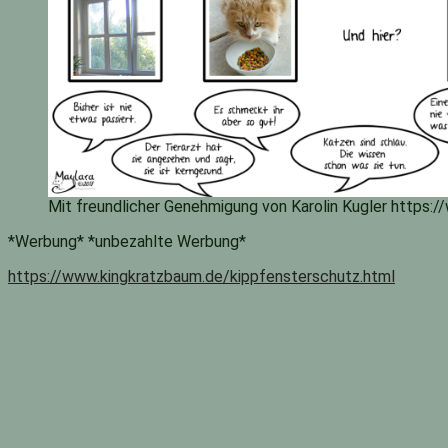
Mit freundlicher Genehmigung von Karolin Kugler http
*Werbung* *unbezahlte Werbung*
https://www.kingkratzbaum.de/kippfensterschutz.html