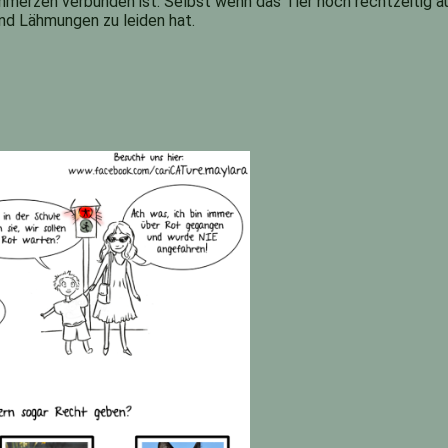
erzen verbunden ist. Selbst wenn das Tier noch rechtzeitig au
nd Lähmungen zu leiden hat.