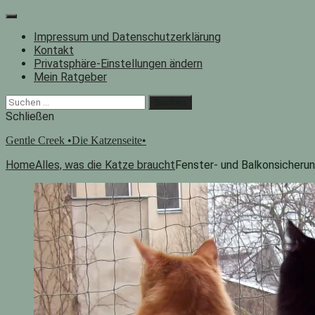
Zum
Inhalt
Impressum und Datenschutzerklärung
springen
Kontakt
Privatsphäre-Einstellungen ändern
Mein Ratgeber
Facebook
Instagram
"Suche"-
Suchen
Button
nach:
Schließen
Gentle Creek •Die Katzenseite•
Home
Alles, was die Katze braucht
Fenster- und Balkonsicheru