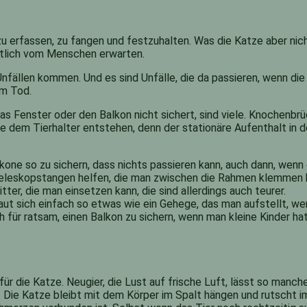
l zu erfassen, zu fangen und festzuhalten. Was die Katze aber ni
ntlich vom Menschen erwarten.
nfällen kommen. Und es sind Unfälle, die da passieren, wenn di
em Tod.
s Fenster oder den Balkon nicht sichert, sind viele. Knochenbrü
 dem Tierhalter entstehen, denn der stationäre Aufenthalt in der
lkone so zu sichern, dass nichts passieren kann, auch dann, wen
 Teleskopstangen helfen, die man zwischen die Rahmen klemmen 
ter, die man einsetzen kann, die sind allerdings auch teurer.
aut sich einfach so etwas wie ein Gehege, das man aufstellt, 
 für ratsam, einen Balkon zu sichern, wenn man kleine Kinder hat
 für die Katze. Neugier, die Lust auf frische Luft, lässt so manc
Die Katze bleibt mit dem Körper im Spalt hängen und rutscht im