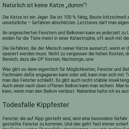
Natürlich ist keine Katze „dumm“!
Die Katze ist ein Jäger. Sie ist 100 % fähig, Beute blitzschnel
unnatürliche – Gefahren abschätzen. Letzteres darf man eige
An ungesicherten Fenstern und Balkonen kann es jederzeit zu U
enden für die Tiere meist in einer Katastrophe, oft auch mit d
Die Gefahren, die der Mensch seiner Katze aussetzt, wenn er da
operiert werden muss. Nicht zu vergessen die hohen Kosten, die
Bereich, dazu die OP Kosten, Nachsorge, usw.
Was gibt es denn eigentlich für Möglichkeiten, Fenster und Ba
Fachmann dafür engagieren kann oder will, kann man sich mit
man das Fenster schließt. Es gibt auch recht stabile Insektengit
Auch einen nach oben offenen Balkon kann man sichern. Man b
kann, wenn man den Balkon verlässt. Nebenbei halte ich es auch
Todesfalle Kippfester
Fenster, die auf Kipp gestellt sind, sind eine besondere Gefahr
gestellte Fenster zu kommen. Und das geht fast immer schief. 