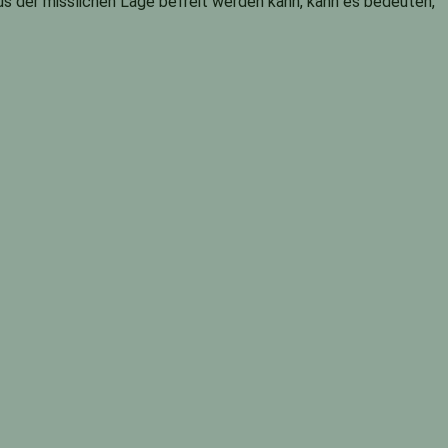
s der misslichen Lage befreit werden kann, kann es bedeuten,