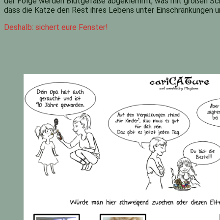
der Folge werden Blutgefäße abgeklemmt, was mit großen Schm
dass die Katze den Rest ihres Lebens unter Einschränkungen u
Deshalb: sichert eure Fenster!